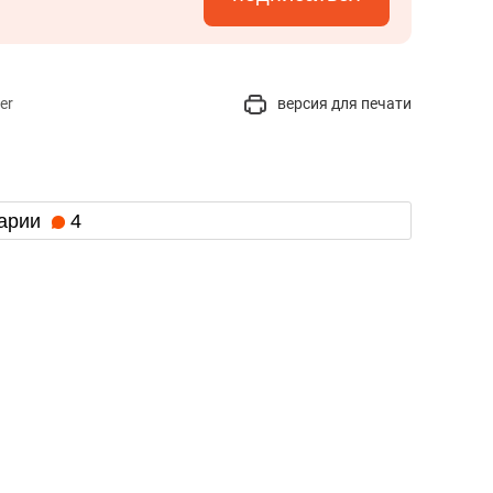
er
версия для печати
арии
4