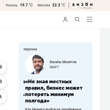
19.7
°С
22.3
°С
Казань
Москва
персона
еменова
Василь Мазитов
»
МАРТ
а: работа
«Не зная местных
«Мне лу
ечься
правил, бизнес может
не зара
вствовать
потерять минимум
чем пот
полгода»
репутац
пошиву
Как бизнесу выйти на зарубежные
Владелец от