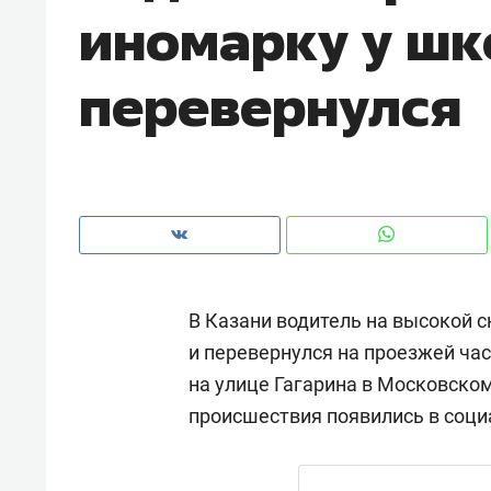
иномарку у шк
рынки, почему надо знать аксакал
чем интересен Оман?
перевернулся
В Казани водитель на высокой 
и перевернулся на проезжей час
на улице Гагарина в Московском
Рекомендуем
Рекоме
происшествия появились в соци
Как ГК «МИР ГРУПП» и ВТБ
150 ка
создают оазис жилого
ID вме
комфорта под Казанью
безоп