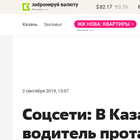
забронируй валюту
$
82.17
0.76
Казань
Закамье
Василь Мазитов
МАРТ
2 сентября 2019, 13:07
«Не зная местных
Соцсети: В Ка
правил, бизнес может
потерять минимум
водитель прот
полгода»
Как бизнесу выйти на зарубежные