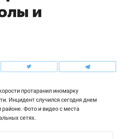
олы и
ов и
о трехкратном росте цен, дотошных
школьной формы о конт
клиентах и чудных запросах мастеров
налогах и развитии без 
скорости протаранил иномарку
ти. Инцидент случился сегодня днем
 районе. Фото и видео с места
ндуем
Рекомендуем
альных сетях.
мер до квартиры и Face
Опыт выживания в дик
сто ключа: какой будет
природе, работа
асность в ЖК «Нова»
с ментальным и физич