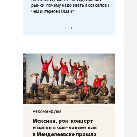
рафакте,
рынки, почему надо знать аксакалов и
о трехкратно
кредитов
чем интересен Оман?
клиентах и ч
Рекомендуем
Рекоме
ой
Мексика, рок-концерт
«Прор
и вагон с чак-чаком: как
30 ме
еским
в Менделеевске прошла
лечит