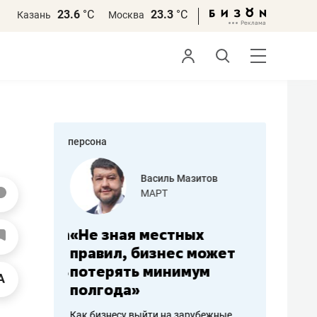
23.6
°С
23.3
°С
Казань
Москва
персона
еменова
Василь Мазитов
»
МАРТ
а: работа
«Не зная местных
«Мне лу
ечься
правил, бизнес может
не зара
вствовать
потерять минимум
чем пот
полгода»
репутац
пошиву
Как бизнесу выйти на зарубежные
Владелец от