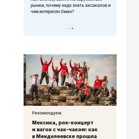
рафакте,
рынки, почему надо знать аксакалов и
о трехкратно
кредитов
чем интересен Оман?
клиентах и ч
Рекомендуем
Рекоме
ой
Мексика, рок-концерт
«Прор
и вагон с чак-чаком: как
30 ме
еским
в Менделеевске прошла
лечит