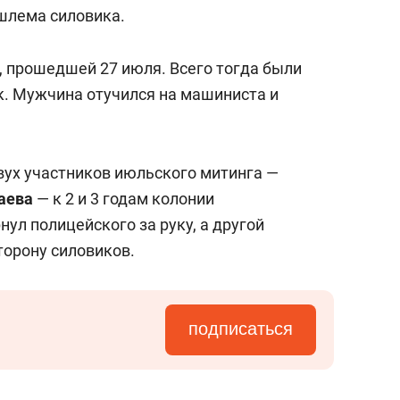
шлема силовика.
, прошедшей 27 июля. Всего тогда были
к. Мужчина отучился на машиниста и
вух участников июльского митинга —
аева
— к 2 и 3 годам колонии
нул полицейского за руку, а другой
торону силовиков.
подписаться