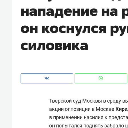
нападение на 
рынки, почему надо знать аксакал
чем интересен Оман?
он коснулся р
силовика​
Тверской суд Москвы в среду в
Рекомендуем
Рекоме
акции оппозиции в Москве
Кири
Как ГК «МИР ГРУПП» и ВТБ
150 ка
в применении насилия к предста
создают оазис жилого
ID вме
комфорта под Казанью
безоп
он попытался поднять забрало 