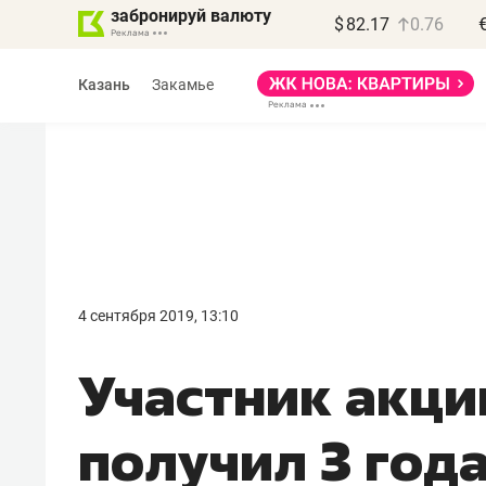
забронируй валюту
$
82.17
0.76
Казань
Закамье
Василь Мазитов
МАРТ
4 сентября 2019, 13:10
«Не зная местных
Участник акци
правил, бизнес может
потерять минимум
получил 3 год
полгода»
Как бизнесу выйти на зарубежные