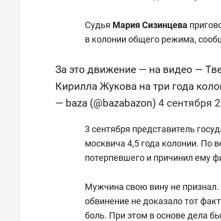
Судья
Мария Сизинцева
пригово
в колонии общего режима, сооб
За это движение — на видео — Тв
Кирилла Жукова на три года кол
— baza (@bazabazon)
4 сентября 2
3 сентября представитель госу
москвича 4,5 года колонии. По 
потерпевшего и причинил ему ф
Мужчина свою вину не признал. 
обвинение не доказало тот фак
боль. При этом в основе дела б