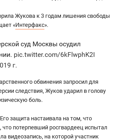
состоянием как основа
антихрупких команд
рила Жукова к 3 годам лишения свободы
щает «
Интерфакс
».
ерской суд Москвы осудил
онии.
pic.twitter.com/6kFlwphK2I
019 г.
дарственного обвинения запросил для
версии следствия, Жуков ударил в голову
изическую боль.
Его защита настаивала на том, что
т, что потерпевший росгвардеец испытал
ыла видеозапись, на которой участник