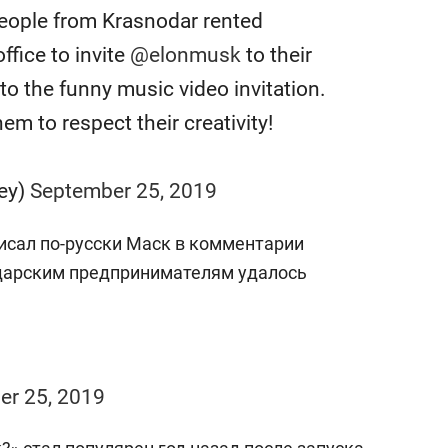
состоянием как основа
people from Krasnodar rented
антихрупких команд
ffice to invite
@elonmusk
to their
o the funny music video invitation.
em to respect their creativity!
ey)
September 25, 2019
исал по-русски Маск в комментарии
нодарским предпринимателям удалось
er 25, 2019