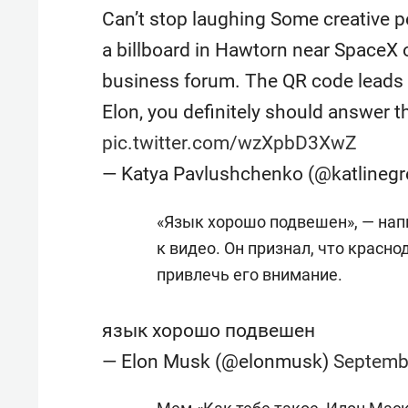
Can’t stop laughing Some creative 
a billboard in Hawtorn near SpaceX o
business forum. The QR code leads t
Elon, you definitely should answer th
pic.twitter.com/wzXpbD3XwZ
— Katya Pavlushchenko (@katlinegr
«Язык хорошо подвешен», — нап
к видео. Он признал, что крас
привлечь его внимание.
язык хорошо подвешен
— Elon Musk (@elonmusk)
Septemb