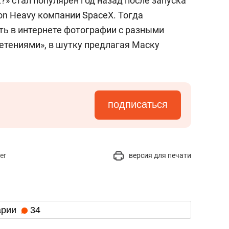
?» стал популярен год назад после запуска
on Heavy компании SpaceX. Тогда
ть в интернете фотографии с разными
тениями», в шутку предлагая Маску
подписаться
er
версия для печати
арии
34