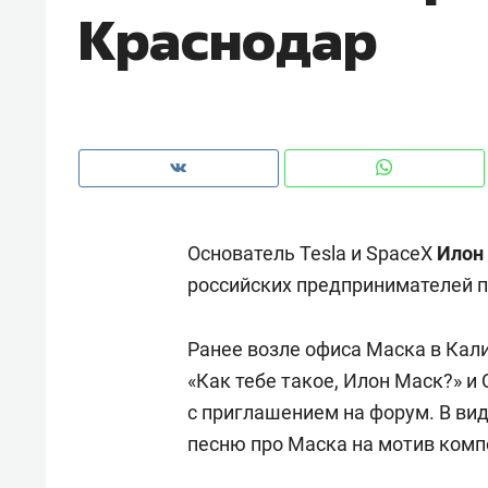
Краснодар
рынки, почему надо знать аксакал
чем интересен Оман?
Основатель Tesla и SpaceX
Илон
российских предпринимателей п
Ранее возле офиса Маска в Кал
«Как тебе такое, Илон Маск?» и
Рекомендуем
Рекоме
с приглашением на форум. В ви
Как ГК «МИР ГРУПП» и ВТБ
150 ка
песню про Маска на мотив комп
создают оазис жилого
ID вме
комфорта под Казанью
безоп