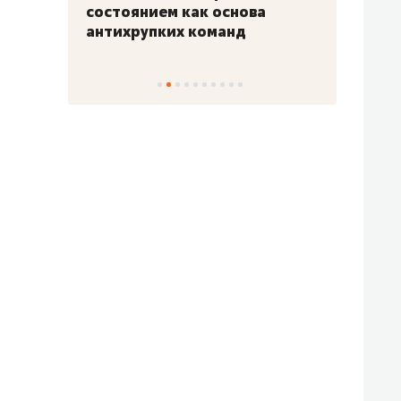
«Гонка Героев»
Казан