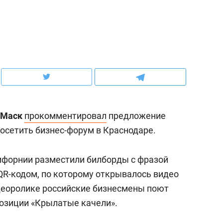
ов и
о трехкратном росте цен, дотошных
школьной формы о конт
клиентах и чудных запросах мастеров
налогах и развитии без 
 Маск
прокомментировал
предложение
осетить бизнес-форум в Краснодаре.
ифорнии разместили билборды с фразой
 QR-кодом, по которому открывалось видео
ндуем
Рекомендуем
деоролике российские бизнесмены поют
мер до квартиры и Face
Опыт выживания в дик
озиции «Крылатые качели».
сто ключа: какой будет
природе, работа
асность в ЖК «Нова»
с ментальным и физич