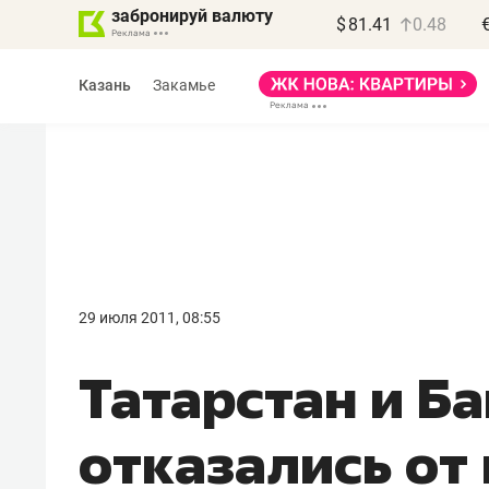
забронируй валюту
$
81.41
0.48
Казань
Закамье
Василь Мазитов
МАРТ
29 июля 2011, 08:55
«Не зная местных
Татарстан и Б
правил, бизнес может
потерять минимум
отказались от
полгода»
Как бизнесу выйти на зарубежные