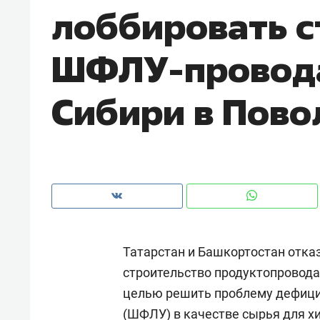
лоббировать с
рынки, почему надо знать аксакал
чем интересен Оман?
ШФЛУ-провода
Сибири в Пов
Татарстан и Башкортостан отка
Рекомендуем
Рекоме
строительство продуктопровода
Как ГК «МИР ГРУПП» и ВТБ
150 ка
целью решить проблему дефици
создают оазис жилого
ID вме
комфорта под Казанью
безоп
(ШФЛУ) в качестве сырья для х