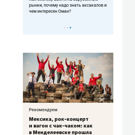
рафакте,
рынки, почему надо знать аксакалов и
о трехкратно
кредитов
чем интересен Оман?
клиентах и ч
Рекомендуем
Рекоме
ой
Мексика, рок-концерт
«Прор
и вагон с чак-чаком: как
30 ме
еским
в Менделеевске прошла
лечит