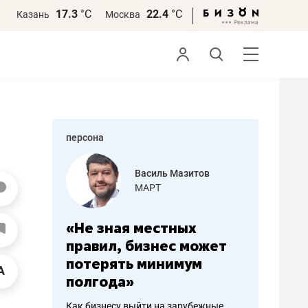
17.3
°С
22.4
°С
Казань
Москва
персона
еменова
Василь Мазитов
»
МАРТ
а: работа
«Не зная местных
«Мне лу
ечься
правил, бизнес может
не зара
вствовать
потерять минимум
чем пот
полгода»
репутац
пошиву
Как бизнесу выйти на зарубежные
Владелец от