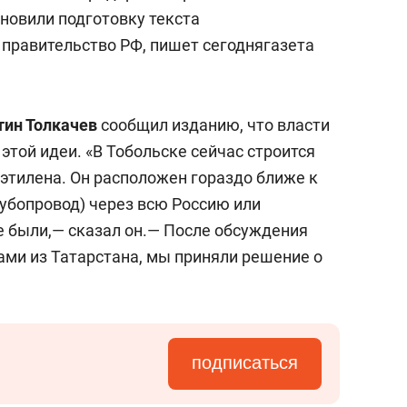
состоянием как основа
новили подготовку текста
антихрупких команд
правительство РФ, пишет сегоднягазета
тин Толкачев
сообщил изданию, что власти
этой идеи. «В Тобольске сейчас строится
 этилена. Он расположен гораздо ближе к
рубопровод) через всю Россию или
е были,— сказал он.— После обсуждения
ами из Татарстана, мы приняли решение о
подписаться