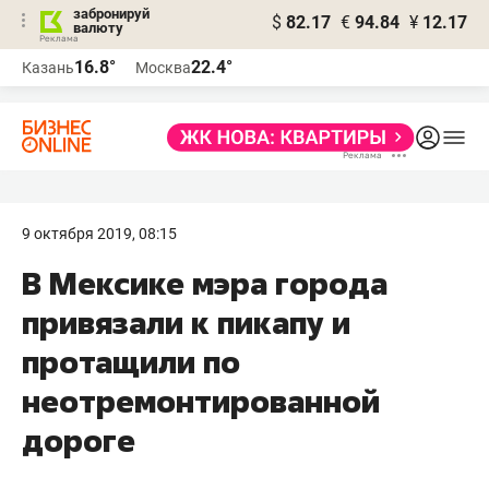
забронируй
$
82.17
€
94.84
¥
12.17
валюту
16.8°
22.4°
Казань
Москва
9 октября 2019, 08:15
В Мексике мэра города
привязали к пикапу и
протащили по
неотремонтированной
дороге