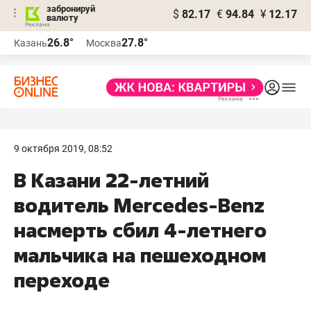
забронируй
$
82.17
€
94.84
¥
12.17
валюту
26.8°
27.8°
Казань
Москва
9 октября 2019, 08:52
В Казани 22-летний
водитель Mercedes-Benz
насмерть сбил 4-летнего
мальчика на пешеходном
переходе