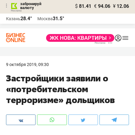
забронируй
$
81.41
€
94.06
¥
12.06
валюту
28.4°
31.5°
Казань
Москва
9 октября 2019, 09:30
Застройщики заявили о
«потребительском
терроризме» дольщиков