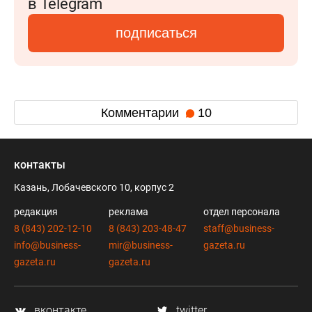
в Telegram
подписаться
Комментарии
10
контакты
Казань, Лобачевского 10, корпус 2
редакция
реклама
отдел персонала
8 (843) 202-12-10
8 (843) 203-48-47
staff@business-
info@business-
mir@business-
gazeta.ru
gazeta.ru
gazeta.ru
вконтакте
twitter