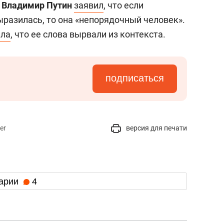
и
Владимир Путин
заявил
, что если
ыразилась, то она «непорядочный человек».
ила
, что ее слова вырвали из контекста.
подписаться
er
версия для печати
арии
4