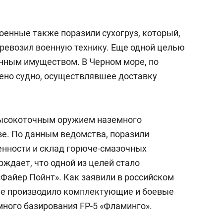
оенные также поразили сухогруз, который,
ревозил военную технику. Еще одной целью
енным имуществом. В Черном море, по
ено судно, осуществлявшее доставку
сокоточным оружием наземного
ве. По данным ведомства, поразили
нности и склад горюче-смазочных
ждает, что одной из целей стало
«Файер Пойнт». Как заявили в российском
ие производило комплектующие и боевые
много базирования FP-5 «Фламинго».