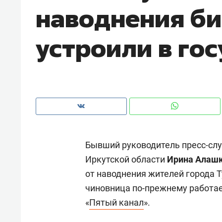
наводнения би
устроили в го
Бывший руководитель пресс-слу
Иркутской области
Ирина Алаш
от наводнения жителей города Т
Рекомендуем
Рекоме
чиновница по-прежнему работае
и Face
Опыт выживания в дикой
Мекси
«
Пятый канал
».
 будет
природе, работа
и ваго
ва»
с ментальным и физическим
в Мен