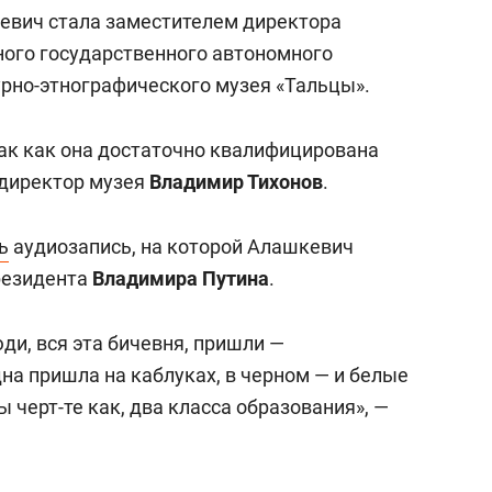
а Героев»
Казани
евич стала заместителем директора
ного государственного автономного
рно-этнографического музея «Тальцы».
так как она достаточно квалифицирована
 директор музея
Владимир Тихонов
.
ь
аудиозапись, на которой Алашкевич
резидента
Владимира Путина
.
юди, вся эта бичевня, пришли —
дна пришла на каблуках, в черном — и белые
 черт-те как, два класса образования», —