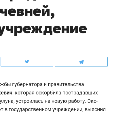
чевней,
рынки, почему надо знать аксакалов и
о трехкратном росте це
чем интересен Оман?
клиентах и чудных запр
сучреждение
жбы губернатора и правительства
кевич
, которая оскорбила пострадавших
улуна, устроилась на новую работу. Экс-
ндуем
Рекомендуем
т в государственном учреждении, выяснил
ка, рок-концерт
«Прорывы случались к
н с чак-чаком: как
30 метров»: как «Водо
делеевске прошла
лечит подземные арте