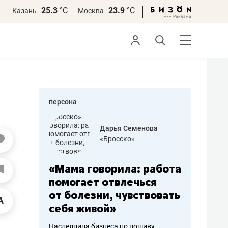
25.3
°С
23.9
°С
Казань
Москва
персона
бодец
Дарья Семенова
 решения»
«Бросско»
«Мама говорила: работа
«Не зна
вообще,
помогает отвлечься
правил,
от болезни, чувствовать
потерят
себя живой»
полгода
ирмы
Наследница бизнеса по пошиву
Как бизнесу 