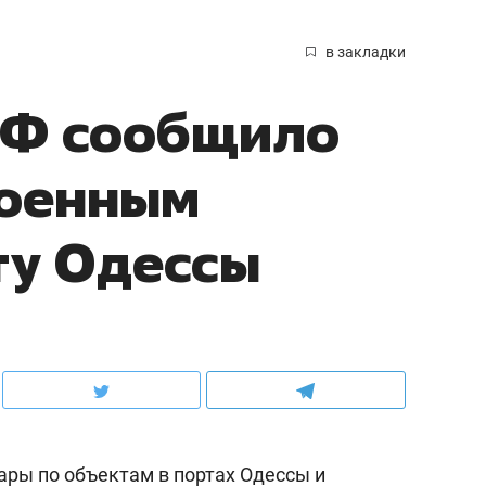
в закладки
Ф сообщило
военным
ту Одессы
ары по объектам в портах Одессы и