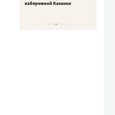
набережной Казанки
«Барк
«Рез