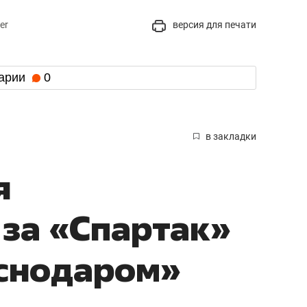
er
версия для печати
арии
0
в закладки
я
за «Спартак»
аснодаром»