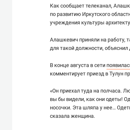
состоянием как основа
«Гонк
Как сообщает телеканал, Алашк
антихрупких команд
по развитию Иркутского област
учреждения культуры архитекту
Алашкевич приняли на работу, 
для такой должности, объяснил
В конце августа в сети
появилас
комментирует приезд в Тулун п
«Он приехал туда на полчаса. Л
вы бы видели, как они одеты! О
носочки. Эта шляпа у нее… Одеты
сказала женщина.