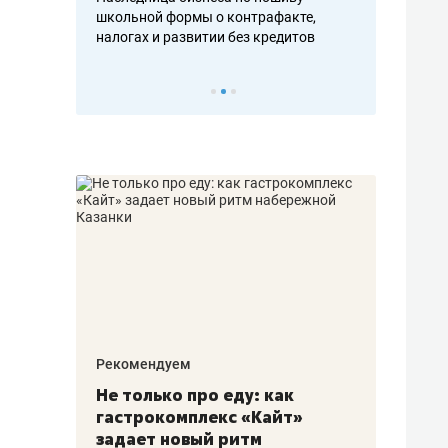
н, дотошных
школьной формы о контрафакте,
рынки, почем
осах мастеров
налогах и развитии без кредитов
чем интересе
Рекомендуем
Рекоме
аждые
Не только про еду: как
Элитн
канал»
гастрокомплекс «Кайт»
и бре
рии
задает новый ритм
гаран