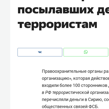
посылавших д
рынки, почему надо знать аксакал
чем интересен Оман?
террористам
Правоохранительные органы ра
организацию», которая действов
входили более 100 сторонников
Рекомендуем
Рекоме
в РФ террористической организ
Как ГК «МИР ГРУПП» и ВТБ
150 ка
перечисляли деньги в Сирию, с
создают оазис жилого
ID вме
общественных связей ФСБ.
комфорта под Казанью
безоп