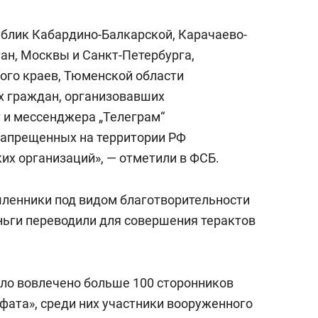
состоянием как основа
антихрупких команд
ублик Кабардино-Балкарской, Карачаево-
ан, Москвы и Санкт-Петербурга,
ого краев, Тюменской области
х граждан, организовавших
т и мессенджера „Телеграм“
запрещенных на территории РФ
х организаций», — отметили в ФСБ.
ленники под видом благотворительности
еньги переводили для совершения терактов
ыло вовлечено больше 100 сторонников
фата», среди них участники вооруженного