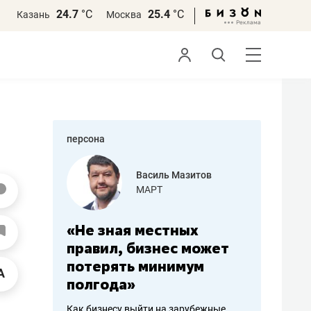
24.7
°С
25.4
°С
Казань
Москва
персона
еменова
Василь Мазитов
»
МАРТ
а: работа
«Не зная местных
«Мне лу
ечься
правил, бизнес может
не зара
вствовать
потерять минимум
чем пот
полгода»
репутац
пошиву
Как бизнесу выйти на зарубежные
Владелец от