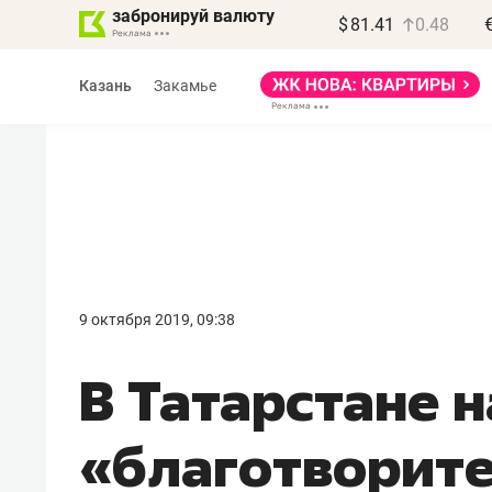
забронируй валюту
$
81.41
0.48
Казань
Закамье
Василь Мазитов
МАРТ
9 октября 2019, 09:38
«Не зная местных
В Татарстане 
правил, бизнес может
потерять минимум
«благотворите
полгода»
Как бизнесу выйти на зарубежные