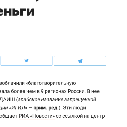
еньги
ов и
о трехкратном росте цен, дотошных
школьной формы о конт
клиентах и чудных запросах мастеров
налогах и развитии без 
зоблачили «благотворительную
ала более чем в 9 регионах России. В нее
 ДАИШ (
арабское название запрещенной
ндуем
Рекомендуем
ации «ИГИЛ»
—
прим. ред.
). Эти люди
мер до квартиры и Face
Опыт выживания в дик
ообщает
РИА «Новости»
со ссылкой на центр
сто ключа: какой будет
природе, работа
асность в ЖК «Нова»
с ментальным и физич