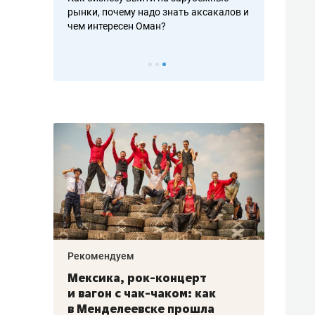
рафакте,
рынки, почему надо знать аксакалов и
о трехкратно
кредитов
чем интересен Оман?
клиентах и ч
Рекомендуем
Рекоме
ой
Мексика, рок-концерт
«Прор
и вагон с чак-чаком: как
30 ме
еским
в Менделеевске прошла
лечит