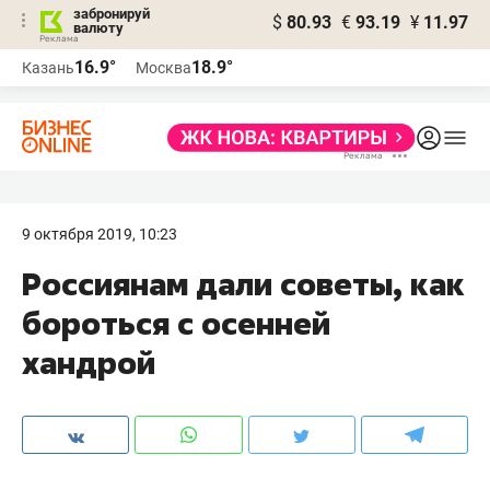
забронируй
$
80.93
€
93.19
¥
11.97
валюту
16.9°
18.9°
Казань
Москва
9 октября 2019, 10:23
Россиянам дали советы, как
бороться с осенней
хандрой