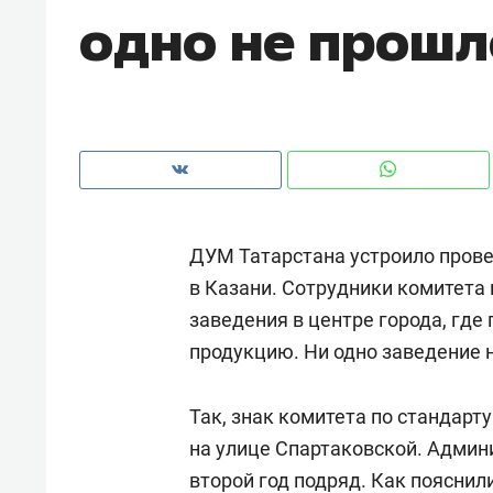
одно не прошл
ДУМ Татарстана устроило прове
в Казани. Сотрудники комитета 
заведения в центре города, гд
продукцию. Ни одно заведение 
Рекомендуем
Рекоме
Так, знак комитета по стандарт
и Face
Опыт выживания в дикой
Мекси
на улице Спартаковской. Админ
 будет
природе, работа
и ваго
второй год подряд. Как
пояснил
ва»
с ментальным и физическим
в Мен