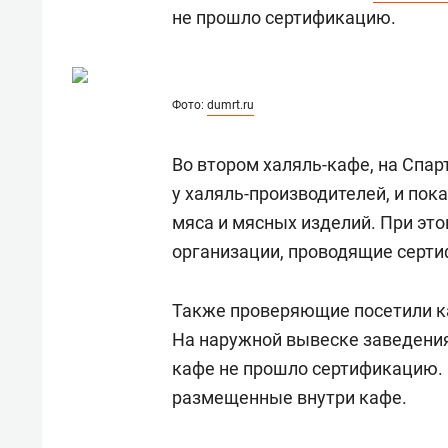
состоянием как основа
«Гонк
не прошло сертификацию.
антихрупких команд
Фото:
dumrt.ru
Во втором халяль-кафе, на Спар
у халяль-производителей, и пок
мяса и мясных изделий. При эт
организации, проводящие серти
Также проверяющие посетили к
На наружной вывеске заведения
кафе не прошло сертификацию. 
размещенные внутри кафе.