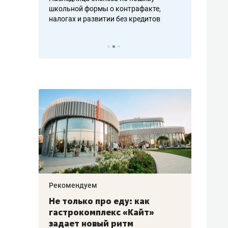
н, дотошных
школьной формы о контрафакте,
рынки, почем
осах мастеров
налогах и развитии без кредитов
чем интересе
Рекомендуем
Рекоме
аждые
Не только про еду: как
Элитн
канал»
гастрокомплекс «Кайт»
и бре
рии
задает новый ритм
гаран