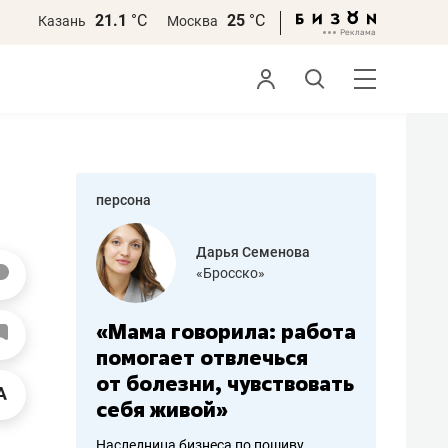
21.1
°С
25
°С
Казань
Москва
персона
бодец
Дарья Семенова
 решения»
«Бросско»
«Мама говорила: работа
«Не зна
вообще,
помогает отвлечься
правил,
от болезни, чувствовать
потерят
себя живой»
полгода
ирмы
Наследница бизнеса по пошиву
Как бизнесу 