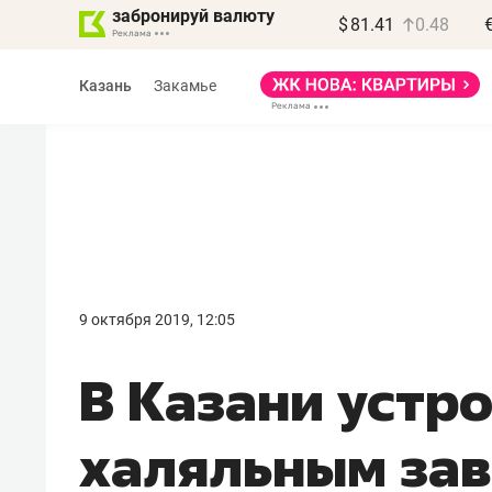
забронируй валюту
$
81.41
0.48
Казань
Закамье
9 октября 2019, 12:05
В Казани устр
халяльным зав