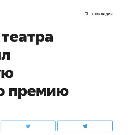
в закладки
 театра
ил
ую
ю премию