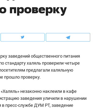
о проверку
рынки, почему надо знать аксакалов и
о трехкратном росте це
чем интересен Оман?
клиентах и чудных запр
рку заведений общественного питания
по стандарту халяль проверили четыре
е посетителям предлагали халяльную
не прошло проверку.
ндуем
Рекомендуем
у «Халяль» незаконно наклеили в кафе
ка, рок-концерт
«Прорывы случались к
истрацию заведения уличили в нарушении
н с чак-чаком: как
30 метров»: как «Водо
и
в пресс-службе ДУМ РТ, заведение
делеевске прошла
лечит подземные арте