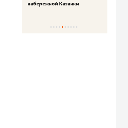
набережной Казанки
«Барк
«Рез