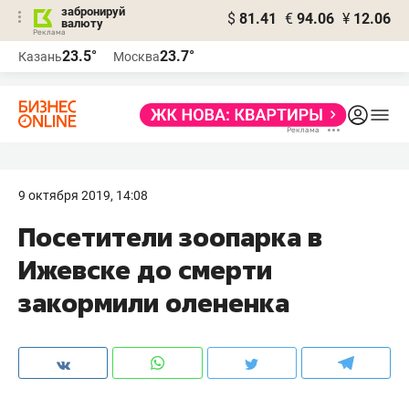
забронируй
$
81.41
€
94.06
¥
12.06
валюту
23.5°
23.7°
Казань
Москва
9 октября 2019, 14:08
Посетители зоопарка в
Ижевске до смерти
закормили олененка​