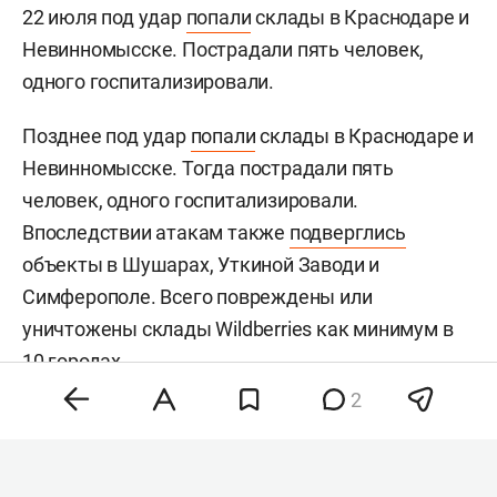
22 июля под удар
попали
склады в Краснодаре и
Невинномысске. Пострадали пять человек,
одного госпитализировали.
Позднее под удар
попали
склады в Краснодаре и
Невинномысске. Тогда пострадали пять
человек, одного госпитализировали.
Впоследствии атакам также
подверглись
объекты в Шушарах, Уткиной Заводи и
Симферополе. Всего повреждены или
уничтожены склады Wildberries как минимум в
10 городах.
2
Ранее один из владельцев пункта выдачи
Wildberries в Казани
сообщил
«БИЗНЕС Online»,
что после атак на склады маркетплейса