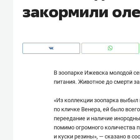
закормили оле
В зоопарке Ижевска молодой се
питания. Животное до смерти з
«Из коллекции зоопарка выбыл
по кличке Венера, ей было всег
Рекомендуем
Рекоме
переедание и наличие инородны
и Face
Опыт выживания в дикой
Мекси
помимо огромного количества 
 будет
природе, работа
и ваго
и куски резины», — сказано в
со
ва»
с ментальным и физическим
в Мен