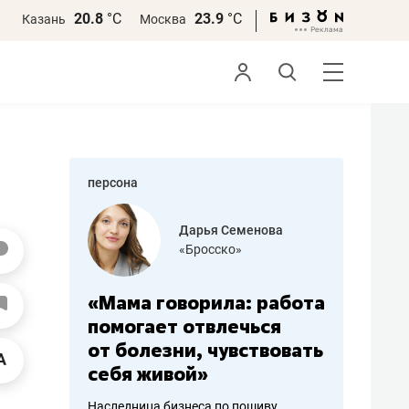
20.8
°С
23.9
°С
Казань
Москва
персона
бодец
Дарья Семенова
 решения»
«Бросско»
«Мама говорила: работа
«Не зна
вообще,
помогает отвлечься
правил,
от болезни, чувствовать
потерят
себя живой»
полгода
ирмы
Наследница бизнеса по пошиву
Как бизнесу 