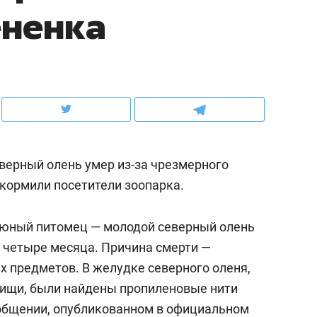
ненка​
рынки, почему надо знать аксакалов и
о трехкратном росте це
чем интересен Оман?
клиентах и чудных запр
верный олень умер из-за чрезмерного
акормили посетители зоопарка.
 юный питомец — молодой северный олень
о четыре месяца. Причина смерти —
ндуем
Рекомендуем
х предметов. В желудке северного оленя,
ка, рок-концерт
«Прорывы случались к
пищи, были найдены пропиленовые нити
н с чак-чаком: как
30 метров»: как «Водо
общении
, опубликованном в официальном
делеевске прошла
лечит подземные арте