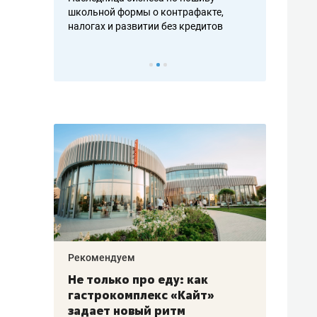
н, дотошных
школьной формы о контрафакте,
рынки, почем
осах мастеров
налогах и развитии без кредитов
чем интересе
Рекомендуем
Рекоме
аждые
Не только про еду: как
Элитн
канал»
гастрокомплекс «Кайт»
и бре
рии
задает новый ритм
гаран