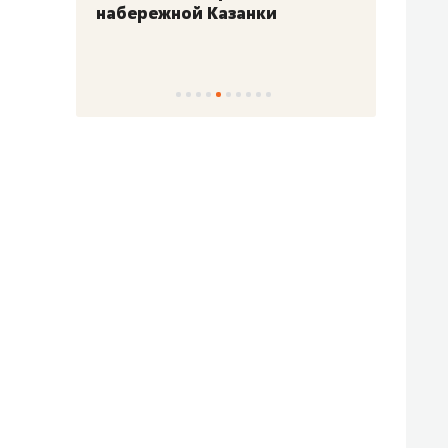
набережной Казанки
«Барк
«Рез