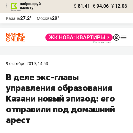
забронируй
$
81.41
€
94.06
¥
12.06
валюту
27.2°
29°
Казань
Москва
9 октября 2019, 14:53
В деле экс-главы
управления образования
Казани новый эпизод: его
отправили под домашний
арест