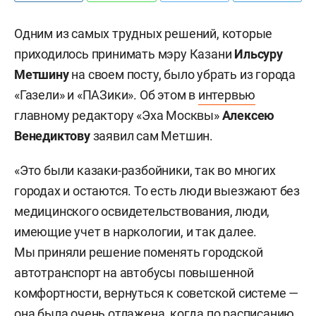
Одним из самых трудных решений, которые
приходилось принимать мэру Казани
Ильсуру
Метшину
на своем посту, было убрать из города
«Газели» и «ПАЗики». Об этом в
интервью
главному редактору «Эха Москвы»
Алексею
Венедиктову
заявил сам Метшин.
«Это были казаки-разбойники, так во многих
городах и остаются. То есть люди выезжают без
медицинского освидетельствования, люди,
имеющие учет в наркологии, и так далее.
Мы приняли решение поменять городской
автотранспорт на автобусы повышенной
комфортности, вернуться к советской системе —
она была очень отлажена, когда по расписанию