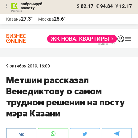
забронируй
$
82.17
€
94.84
¥
12.17
валюту
27.3°
25.6°
Казань
Москва
9 октября 2019, 16:00
Метшин рассказал
Венедиктову о самом
трудном решении на посту
мэра Казани