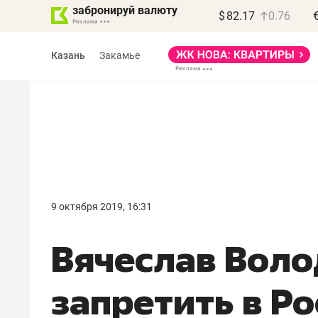
забронируй валюту
$
82.17
0.76
Казань
Закамье
9 октября 2019, 16:31
Вячеслав Воло
запретить в Р