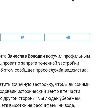
рынки, почему надо зна
чем интересен Оман?
ента
Вячеслав Володин
поручил профильным
 проект о запрете точечной застройки
Об этом сообщает пресс-служба ведомства.
тить точечную застройку, чтобы высокими
ндуем
Рекомендуем
родовали исторический центр и те части
выживания в дикой
Мексика, рок-концерт
 а с другой стороны, мы людей убережем
де, работа
и вагон с чак-чаком: ка
д эти высотки не рассчитаны ни вода,
тальным и физическим
в Менделеевске прошл