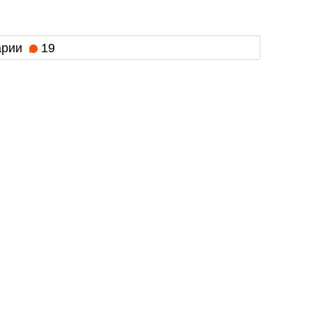
арии
19