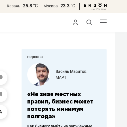
25.8
°С
23.3
°С
Казань
Москва
персона
азитов
Роман Ободец
«Готовые решения»
ных
«Мне лучше
«Мама г
 может
не заработать вообще,
помогае
мум
чем потерять
от болез
репутацию»
себя жи
арубежные
Владелец отделочной фирмы
Наследница б