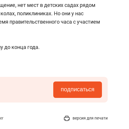
янием как основа
«Гонка Героев»
бщение, нет мест в детских садах рядом
рупких команд
колах, поликлиниках. Но они у нас
ремя правительственного часа с участием
у до конца года.
подписаться
er
версия для печати