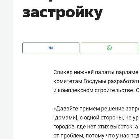
застройку
Спикер нижней палаты парлам
комитетам Госдумы разработать
и комплексном строительстве. 
«Давайте примем решение запре
Рекомендуем
Рекоме
[домами], с одной стороны, не у
ВТБ
150 камер до квартиры и Face
Опыт 
городов, где нет этих высоток,
ID вместо ключа: какой будет
приро
от проблем, потому что у нас по
безопасность в ЖК «Нова»
с мен