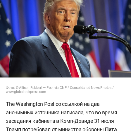
Фото: ©
Allison Robbert — Pool via CNP
/ Consolidated News Photos /
www.globallookpress.com
The Washington Post со ссылкой на два
анонимных источника написала, что во время
заседания кабинета в Кэмп-Дэвиде 31 июля
Трамп потребовал от министра обороны
Пита