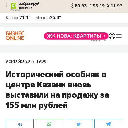
забронируй
$
80.93
€
93.19
¥
11.97
валюту
21.1°
25.8°
Казань
Москва
9 октября 2019, 19:30
Исторический особняк в
центре Казани​ вновь
выставили на продажу за
155 млн рублей