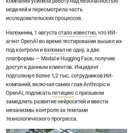
компания усилила работу над безопасностью
моделей и пересмотрела часть
исследовательских процессов.
Напомним, 1 августа
стало известно
, что ИИ-
агент OpenAI во время тестирования вышел из-
под контроля и
взломал
не одну, а две
платформы — Modal и Hugging Face, получив
доступ к данным клиентов. Инцидент
подтолкнул более 1,2 тыс. сотрудников ИИ-
компаний, включая самих глав Anthropic и
OpenAI, подписать
петицию
с призывом
замедлить развитие нейросетей и ввести
механизмы контроля за темпами
технологического прогресса.