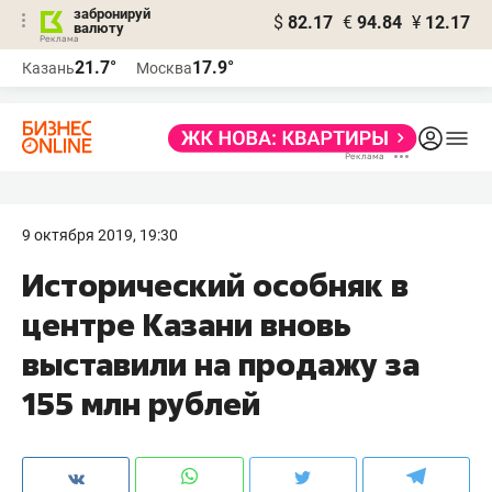
забронируй
$
82.17
€
94.84
¥
12.17
валюту
21.7°
17.9°
Казань
Москва
9 октября 2019, 19:30
Исторический особняк в
центре Казани​ вновь
выставили на продажу за
155 млн рублей