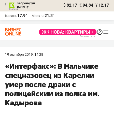
забронируй
$
82.17
€
94.84
¥
12.17
валюту
17.9°
21.3°
Казань
Москва
19 октября 2019, 14:28
«Интерфакс»: В Нальчике
спецназовец из Карелии
умер после драки с
полицейским из полка им.
Кадырова