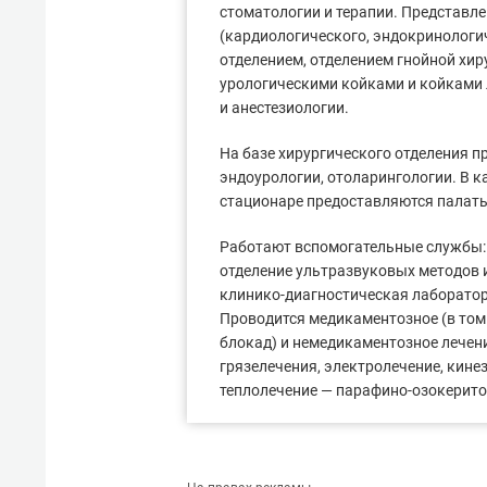
стоматологии и терапии. Представл
(кардиологического, эндокринологи
отделением, отделением гнойной хир
урологическими койками и койками 
и анестезиологии.
На базе хирургического отделения п
эндоурологии, отоларингологии. В к
стационаре предоставляются палат
Работают вспомогательные службы: 
отделение ультразвуковых методов и
клинико-диагностическая лаборатор
Проводится медикаментозное (в том
блокад) и немедикаментозное лечен
грязелечения, электролечение, кине
теплолечение — парафино-озокерито