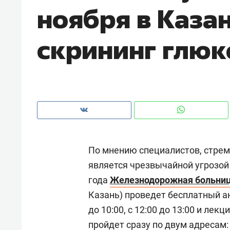
ноября в Каза
скрининг глюк
По мнению специалистов, стре
является чрезвычайной угрозой 
года
Железнодорожная больниц
Рекомендуем
Рекоме
Казань) проведет бесплатный ан
и Face
Опыт выживания в дикой
Мекси
до 10:00, с 12:00 до 13:00 и ле
 будет
природе, работа
и ваго
пройдет сразу по двум адресам:
ва»
с ментальным и физическим
в Мен