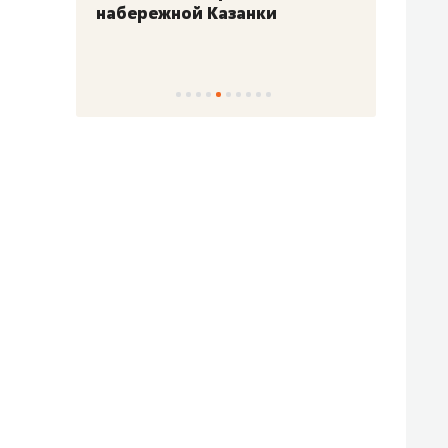
набережной Казанки
«Барк
«Рез