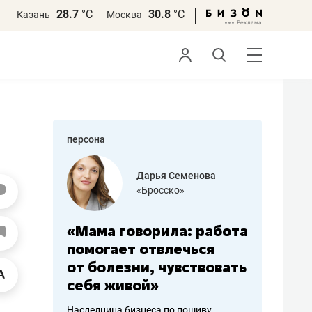
28.7
°С
30.8
°С
Казань
Москва
персона
бодец
Дарья Семенова
 решения»
«Бросско»
«Мама говорила: работа
«Не зна
вообще,
помогает отвлечься
правил,
от болезни, чувствовать
потерят
себя живой»
полгода
ирмы
Наследница бизнеса по пошиву
Как бизнесу 