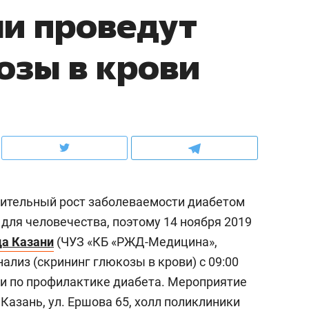
ни проведут
рынки, почему надо знать аксакалов и
о трехкратном росте це
чем интересен Оман?
клиентах и чудных запр
озы в крови
мительный рост заболеваемости диабетом
для человечества, поэтому 14 ноября 2019
а Казани
(ЧУЗ «КБ «РЖД-Медицина»,
ндуем
Рекомендуем
ализ (скрининг глюкозы в крови) с 09:00
ка, рок-концерт
«Прорывы случались к
кции по профилактике диабета. Мероприятие
н с чак-чаком: как
30 метров»: как «Водо
 Казань, ул. Ершова 65, холл поликлиники
делеевске прошла
лечит подземные арте