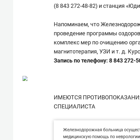
состоянием как основа
«Гонк
(
8 843 272-48-82
) и станция «Юди
антихрупких команд
Напоминаем, что Железнодорож
проведение программы оздоровл
комплекс мер по очищению орга
магнитотерапия, УЗИ
и т. д.
Курс
Запись по телефону: 8 843 272-5
ИМЕЮТСЯ ПРОТИВОПОКАЗАНИЯ
СПЕЦИАЛИСТА
Железнодорожная больница осущест
медицинскую помощь по неврологии, 