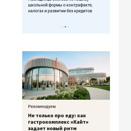
н, дотошных
школьной формы о контрафакте,
рынки, почем
осах мастеров
налогах и развитии без кредитов
чем интересе
Рекомендуем
Рекоме
аждые
Не только про еду: как
Элитн
канал»
гастрокомплекс «Кайт»
и бре
рии
задает новый ритм
гаран