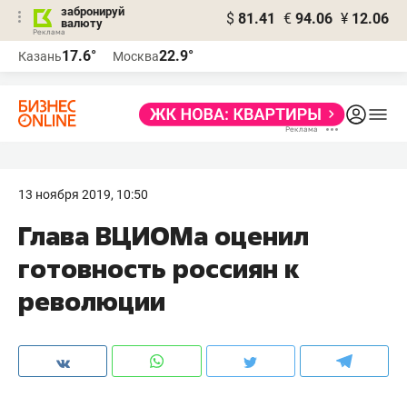
забронируй
$
81.41
€
94.06
¥
12.06
валюту
17.6°
22.9°
Казань
Москва
13 ноября 2019, 10:50
Глава ВЦИОМа оценил
готовность россиян к
революции