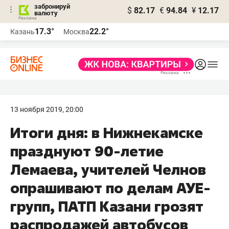
забронируй
$
82.17
€
94.84
¥
12.17
валюту
17.3°
22.2°
Казань
Москва
13 ноября 2019, 20:00
Итоги дня: в Нижнекамске
празднуют 90-летие
Лемаева, учителей Челнов
опрашивают по делам АУЕ-
групп, ПАТП Казани грозят
распродажей автобусов