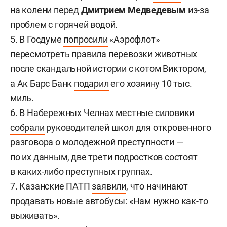
на колени
перед
Дмитрием Медведевым
из-за
проблем с горячей водой.
5. В Госдуме
попросили
«Аэрофлот»
пересмотреть правила перевозки животных
после скандальной истории с котом Виктором,
а Ак Барс Банк
подарил
его хозяину 10 тыс.
миль.
6. В Набережных Челнах местные силовики
собрали
руководителей школ для откровенного
разговора о молодежной преступности —
по их данным, две трети подростков состоят
в каких-либо преступных группах.
7. Казанские ПАТП
заявили
, что начинают
продавать новые автобусы: «Нам нужно как-то
выживать».