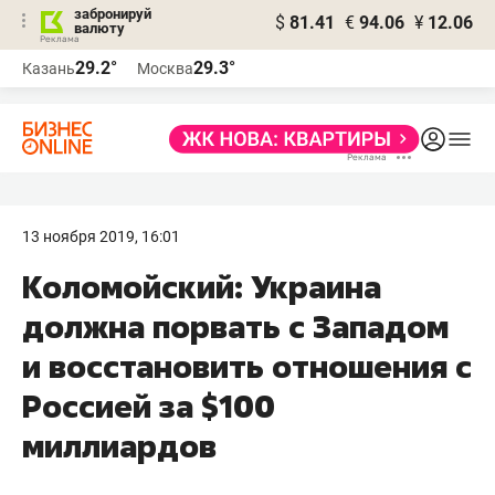
забронируй
$
81.41
€
94.06
¥
12.06
валюту
29.2°
29.3°
Казань
Москва
13 ноября 2019, 16:01
Коломойский: Украина
должна порвать с Западом
и восстановить отношения с
Россией за $100
миллиардов