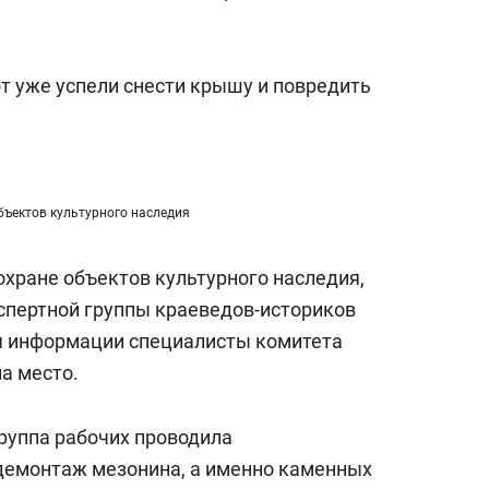
а Героев»
Казани
т уже успели снести крышу и повредить
бъектов культурного наследия
охране объектов культурного наследия,
кспертной группы краеведов-историков
ия информации специалисты комитета
а место.
групп
а
рабочих про
водила
демонтаж мезонина
, а именно
каменных