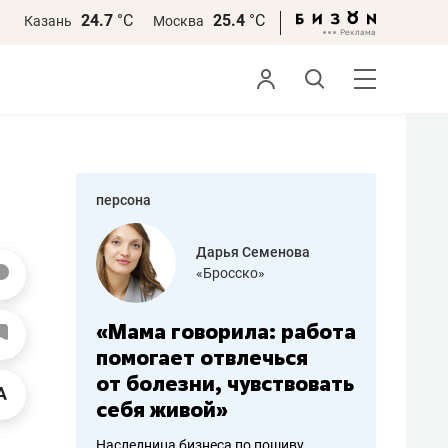
24.7
°С
25.4
°С
Казань
Москва
персона
бодец
Дарья Семенова
 решения»
«Бросско»
«Мама говорила: работа
«Не зна
вообще,
помогает отвлечься
правил,
от болезни, чувствовать
потерят
себя живой»
полгода
ирмы
Наследница бизнеса по пошиву
Как бизнесу 