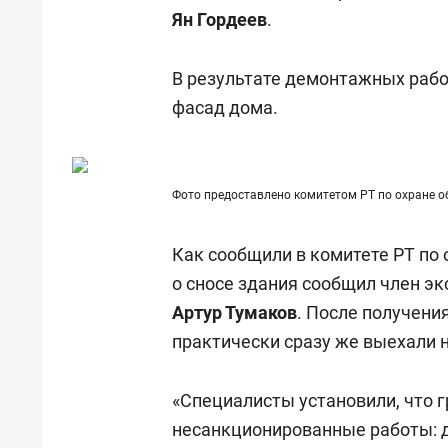
состоянием как основа
«Гонк
Ян Гордеев
.
антихрупких команд
В результате демонтажных рабо
фасад дома.
Фото предоставлено комитетом РТ по охране о
Как сообщили в комитете РТ по 
о сносе здания сообщил член э
Артур Тумаков
. После получен
практически сразу же выехали н
«Специалисты
установ
или
, что 
несанкционированные работы
: