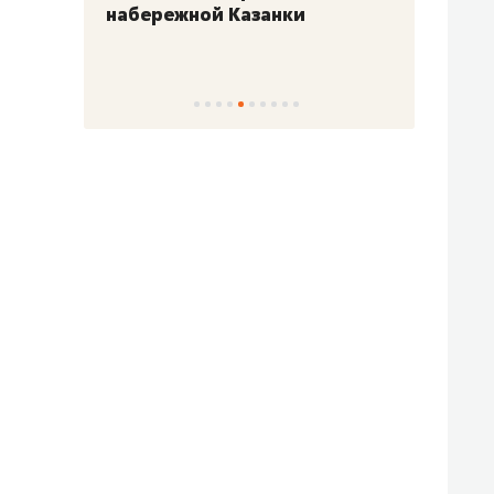
набережной Казанки
«Барк
«Рез