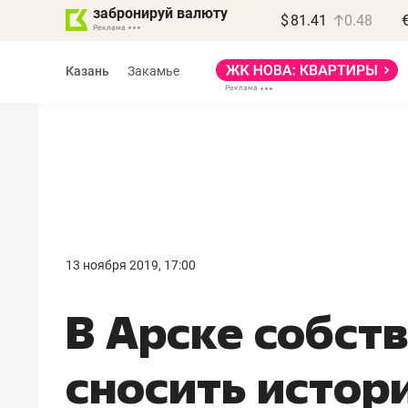
забронируй валюту
$
81.41
0.48
Казань
Закамье
13 ноября 2019, 17:00
В Арске собст
сносить истор