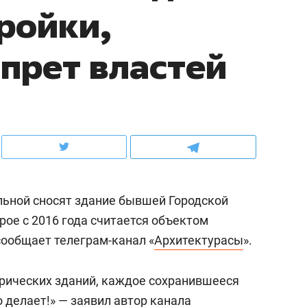
тройки,
рынки, почему надо знать аксакалов и
о трехкратном росте це
чем интересен Оман?
клиентах и чудных запр
апрет властей
льной сносят здание бывшей Городской
рое с 2016 года считается объектом
сообщает телеграм-канал «
Архитектурасы
».
ндуем
Рекомендуем
ка, рок-концерт
«Прорывы случались к
орических зданий, каждое сохранившееся
н с чак-чаком: как
30 метров»: как «Водо
то делает!» — заявил автор канала
делеевске прошла
лечит подземные арте