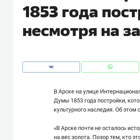
1853 года пос
несмотря на з
В Арске на улице Интернациона
Думы 1853 года постройки, кото
культурного наследия. Об этом 
Рекомендуем
Рекоме
и Face
Опыт выживания в дикой
Мекси
«В Арске почти не осталось ист
 будет
природе, работа
и ваго
ва»
с ментальным и физическим
на вес золота. Позор тем, кто э
в Мен