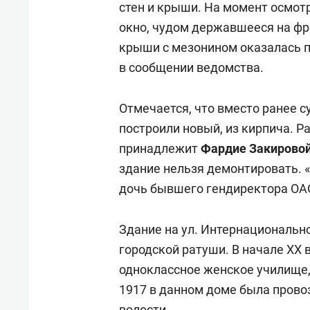
стен и крыши
. Н
а момент осмот
окно
,
чудом державшееся на ф
р
крыши с мезонином
оказалась 
в сообщении ведомства.
Отмечается, что вместо ранее 
построили новый, из кирпича. Р
принадлежит
Фардие Закирово
здание нельзя демонтировать. 
дочь бывшего гендиректора ОА
Здание на ул. Интернационально
городской ратуши. В начале XX
одноклассное женское училище,
1917 в данном доме была прово
волости.