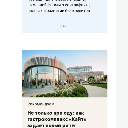
н, дотошных
школьной формы о контрафакте,
рынки, почем
осах мастеров
налогах и развитии без кредитов
чем интересе
Рекомендуем
Рекоме
аждые
Не только про еду: как
Элитн
канал»
гастрокомплекс «Кайт»
и бре
рии
задает новый ритм
гаран