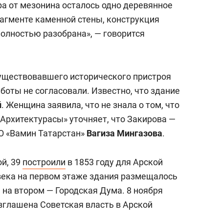
ра
от мезонина осталось
одно деревянное
агмент
е
каменной стены, конструкция
полностью
разобрана», — говорится
существовавшего исторического пристроя
аботы не согласовали. Известно, что здание
й
. Женщина заявила, что не знала о том, что
«Архитектурасы» уточняет, что Закирова —
О «Вамин Татарстан»
Вагиза Мингазова
.
й, 39
построили
в 1853 году для Арской
 века на первом этаже здания размещалось
 на втором — Городская Дума. 8 ноября
зглашена Советская власть в Арской