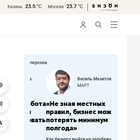
23.5
°С
23.7
°С
Казань
Москва
персона
еменова
Василь Мазитов
»
МАРТ
а: работа
«Не зная местных
«Мне лу
ечься
правил, бизнес может
не зара
вствовать
потерять минимум
чем пот
полгода»
репутац
пошиву
Как бизнесу выйти на зарубежные
Владелец от