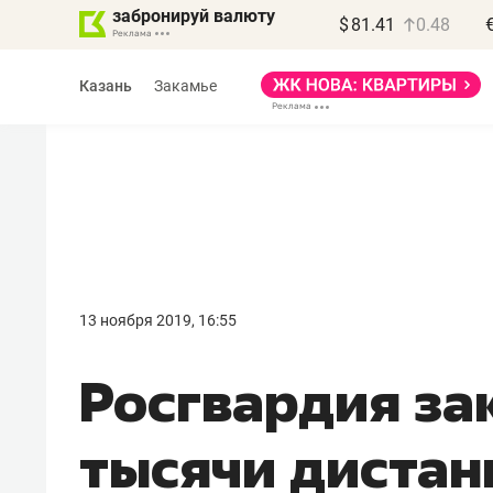
забронируй валюту
$
81.41
0.48
Казань
Закамье
Василь Мазитов
МАРТ
13 ноября 2019, 16:55
«Не зная местных
Росгвардия за
правил, бизнес может
потерять минимум
тысячи диста
полгода»
Как бизнесу выйти на зарубежные