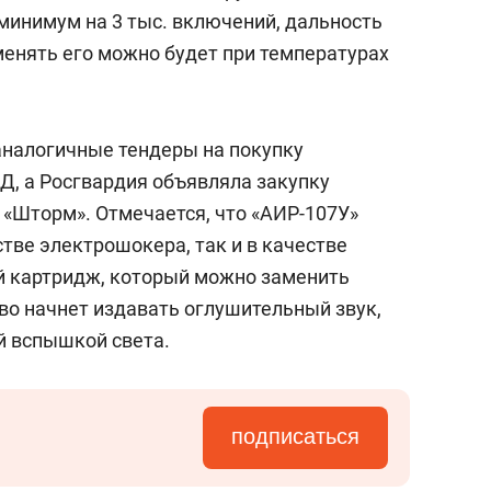
состоянием как основа
минимум на 3 тыс. включений, дальность
антихрупких команд
именять его можно будет при температурах
аналогичные тендеры на покупку
, а Росгвардия объявляла закупку
«Шторм». Отмечается, что «АИР-107У»
тве электрошокера, так и в качестве
й картридж, который можно заменить
тво начнет издавать оглушительный звук,
 вспышкой света.
подписаться