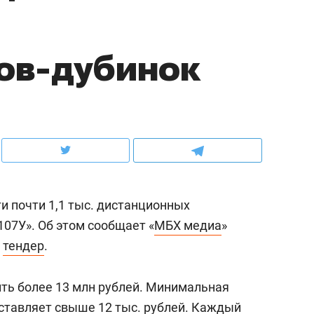
ов и
о трехкратном росте цен, дотошных
школьной формы о конт
клиентах и чудных запросах мастеров
налогах и развитии без 
ов-дубинок
и почти 1,1 тыс. дистанционных
07У». Об этом сообщает «
МБХ медиа
»
й
тендер
.
ндуем
Рекомендуем
мер до квартиры и Face
Опыт выживания в дик
ить более 13 млн рублей. Минимальная
сто ключа: какой будет
природе, работа
оставляет свыше 12 тыс. рублей. Каждый
асность в ЖК «Нова»
с ментальным и физич