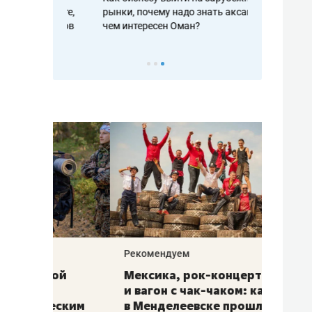
рафакте,
рынки, почему надо знать аксакалов и
о трехкратно
кредитов
чем интересен Оман?
клиентах и ч
Рекомендуем
Рекоме
ой
Мексика, рок-концерт
«Прор
и вагон с чак-чаком: как
30 ме
еским
в Менделеевске прошла
лечит