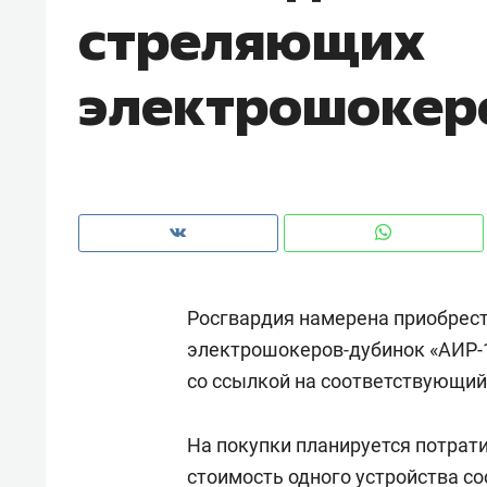
стреляющих
рынки, почему надо знать аксакал
чем интересен Оман?
электрошокер
Росгвардия намерена приобрест
электрошокеров-дубинок «АИР-1
со ссылкой на соответствующи
Рекомендуем
Рекоме
Как ГК «МИР ГРУПП» и ВТБ
150 ка
На покупки планируется потрат
создают оазис жилого
ID вме
комфорта под Казанью
стоимость одного устройства с
безоп