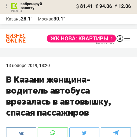
забронируй
$
81.41
€
94.06
¥
12.06
валюту
28.1°
30.1°
Казань
Москва
13 ноября 2019, 18:20
​В Казани женщина-
водитель автобуса
врезалась в автовышку,
спасая пассажиров