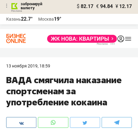
забронируй
$
82.17
€
94.84
¥
12.17
валюту
22.7°
19°
Казань
Москва
13 ноября 2019, 18:59
ВАДА смягчила наказание
спортсменам за
употребление кокаина