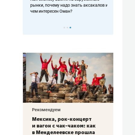
рафакте,
рынки, почему надо знать аксакалов и
о трехкратно
кредитов
чем интересен Оман?
клиентах и ч
Рекомендуем
Рекоме
ой
Мексика, рок-концерт
«Прор
и вагон с чак-чаком: как
30 ме
еским
в Менделеевске прошла
лечит