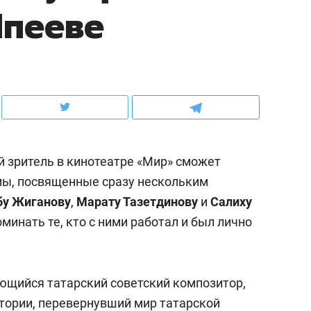
Япееве
ов и
о трехкратном росте цен, дотошных
школьной формы о конт
клиентах и чудных запросах мастеров
налогах и развитии без 
 зритель в кинотеатре «Мир» сможет
ы, посвященные сразу нескольким
бу Жиганову
,
Марату Тазетдинову
и
Салиху
поминать те, кто с ними работал и был лично
ндуем
Рекомендуем
мер до квартиры и Face
Опыт выживания в дик
ющийся татарский советский композитор,
сто ключа: какой будет
природе, работа
тории, перевернувший мир татарской
асность в ЖК «Нова»
с ментальным и физич