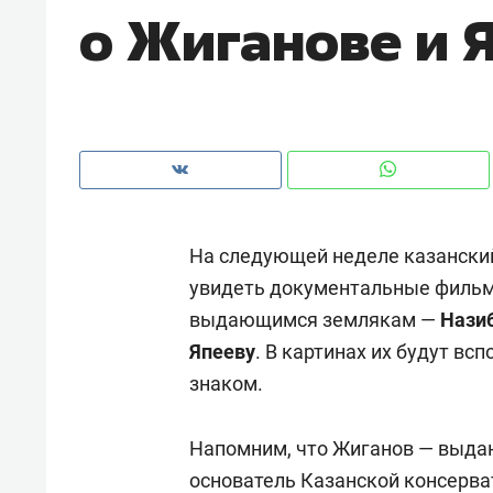
о Жиганове и 
рынки, почему надо знать аксакал
чем интересен Оман?
На следующей неделе казанский
увидеть документальные фильм
выдающимся землякам —
Нази
Япееву
. В картинах их будут вс
знаком.
Рекомендуем
Рекоме
Как ГК «МИР ГРУПП» и ВТБ
150 ка
Напомним, что Жиганов — выда
создают оазис жилого
ID вме
основатель Казанской консерва
комфорта под Казанью
безоп