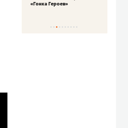
«Гонка Героев»
Казан