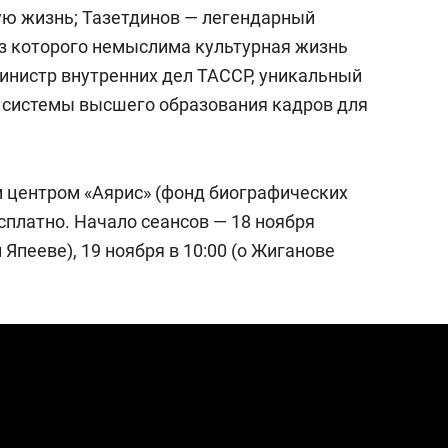
состоянием как основа
ую жизнь; Тазетдинов — легендарный
антихрупких команд
з которого немыслима культурная жизнь
министр внутренних дел ТАССР, уникальный
ь системы высшего образования кадров для
 центром «Аярис» (фонд биографических
сплатно. Начало сеансов — 18 ноября
 Япееве), 19 ноября в 10:00 (о Жиганове