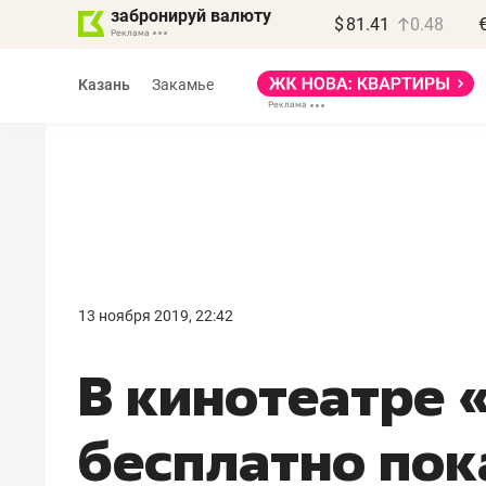
забронируй валюту
$
81.41
0.48
Казань
Закамье
Василь Мазитов
МАРТ
13 ноября 2019, 22:42
«Не зная местных
В кинотеатре 
правил, бизнес может
потерять минимум
бесплатно по
полгода»
Как бизнесу выйти на зарубежные