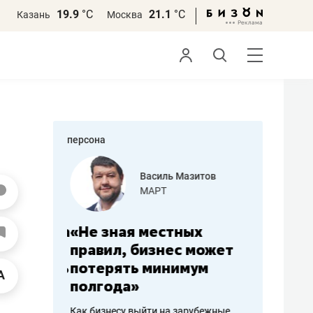
19.9
°С
21.1
°С
Казань
Москва
персона
еменова
Василь Мазитов
»
МАРТ
а: работа
«Не зная местных
«Мне лу
ечься
правил, бизнес может
не зара
вствовать
потерять минимум
чем пот
полгода»
репутац
пошиву
Как бизнесу выйти на зарубежные
Владелец от