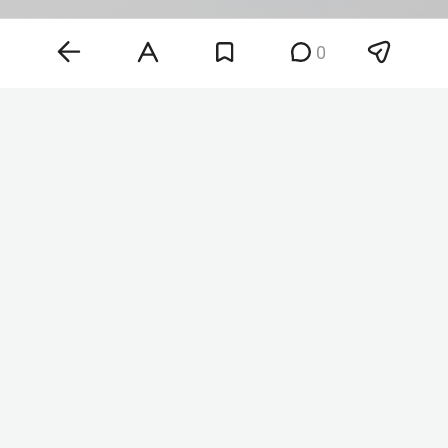
0
Фото: ©
Maksim Konstantinov
/Global Look Press/
www.globallookpress.com
«Друзья, как обещал, держу в курсе. Завтра мой
последний день в „Ижавиа“, меня попросили, и я
написал заявление об увольнении. Благодарен
судьбе за эти прекрасные 8 лет. Остаюсь на
связи», — написал Синельников.