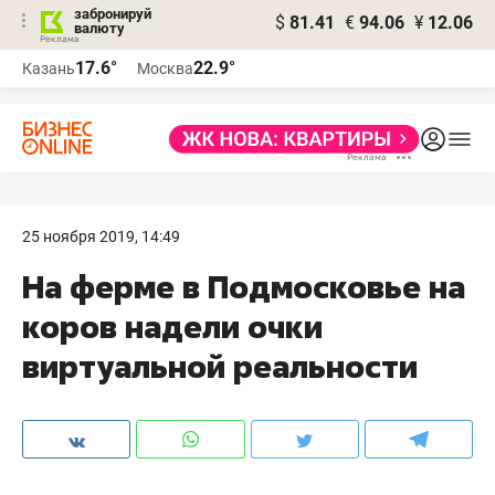
забронируй
$
81.41
€
94.06
¥
12.06
валюту
17.6°
22.9°
Казань
Москва
25 ноября 2019, 14:49
На ферме в Подмосковье на
коров надели очки
виртуальной реальности