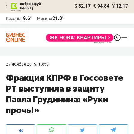
забронируй
$
82.17
€
94.84
¥
12.17
валюту
19.6°
21.3°
Казань
Москва
27 ноября 2019, 13:50
Фракция КПРФ в Госсовете
РТ выступила в защиту
Павла Грудинина: «Руки
прочь!»