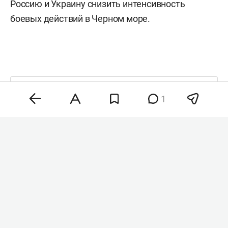
Россию и Украину снизить интенсивность
боевых действий в Черном море.
Комментарии
0
1
8 августа 2026, 21:22
Wildberries расширил
поддержку продавцов
после атак
на логистические центры