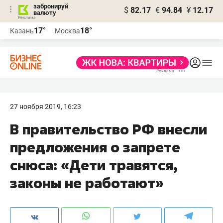
забронируй
$
82.17
€
94.84
¥
12.17
валюту
17°
18°
Казань
Москва
27 ноября 2019, 16:23
В правительство РФ внесли
предложения о запрете
снюса: «Дети травятся,
законы не работают»