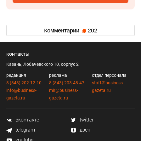
Комментарии
202
контакты
Казань, Лобачевского 10, корпус 2
редакция
реклама
отдел персонала
8 (843) 202-12-10
8 (843) 203-48-47
staff@business-
info@business-
mir@business-
gazeta.ru
gazeta.ru
gazeta.ru
вконтакте
twitter
telegram
дзен
youtube