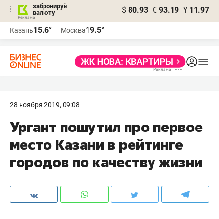
забронируй
$
80.93
€
93.19
¥
11.97
валюту
15.6°
19.5°
Казань
Москва
28 ноября 2019, 09:08
Ургант пошутил про первое
место Казани в рейтинге
городов по качеству жизни​