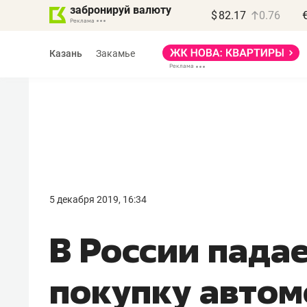
забронируй валюту
$
82.17
0.76
Казань
Закамье
Василь Мазитов
МАРТ
5 декабря 2019, 16:34
«Не зная местных
В России падае
правил, бизнес может
потерять минимум
покупку авто
полгода»
Как бизнесу выйти на зарубежные