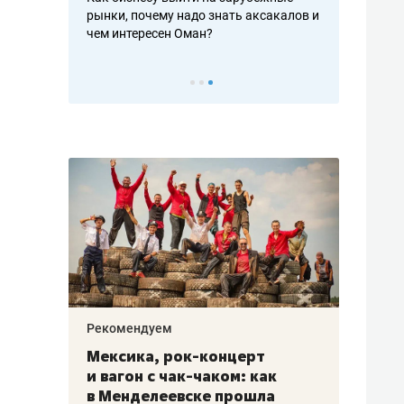
рафакте,
рынки, почему надо знать аксакалов и
о трехкратно
кредитов
чем интересен Оман?
клиентах и ч
Рекомендуем
Рекоме
ой
Мексика, рок-концерт
«Прор
и вагон с чак-чаком: как
30 ме
еским
в Менделеевске прошла
лечит