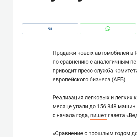
рынки, почему надо знать аксакал
чем интересен Оман?
Продажи новых автомобилей в Р
по сравнению с аналогичным пе
приводит пресс-служба комитет
европейского бизнеса (АЕБ).
Реализация легковых и легких
месяце упали до 156 848 машин
Рекомендуем
Рекоме
с начала года,
пишет
газета «Ве
Как ГК «МИР ГРУПП» и ВТБ
150 ка
создают оазис жилого
ID вме
«Сравнение с прошлым годом д
комфорта под Казанью
безоп