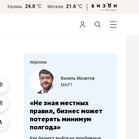
24.8
°С
21.6
°С
Казань
Москва
персона
еменова
Василь Мазитов
»
МАРТ
а: работа
«Не зная местных
«Мне лу
ечься
правил, бизнес может
не зара
вствовать
потерять минимум
чем пот
полгода»
репутац
пошиву
Как бизнесу выйти на зарубежные
Владелец от