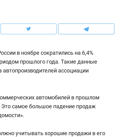
ов и
о трехкратном росте цен, дотошных
школьной формы о конт
клиентах и чудных запросах мастеров
налогах и развитии без 
оссии в ноябре сократились на 6,4%
риодом прошлого года. Такие данные
а автопроизводителей ассоциации
 коммерческих автомобилей в прошлом
. Это самое большое падение продаж
ндуем
Рекомендуем
домости».
мер до квартиры и Face
Опыт выживания в дик
сто ключа: какой будет
природе, работа
олжно учитывать хорошие продажи в его
асность в ЖК «Нова»
с ментальным и физич