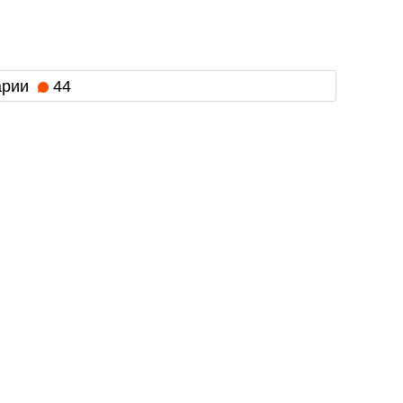
арии
44