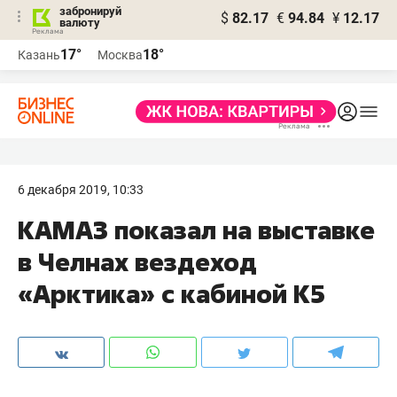
забронируй
$
82.17
€
94.84
¥
12.17
валюту
17°
18°
Казань
Москва
6 декабря 2019, 10:33
КАМАЗ показал на выставке
в Челнах вездеход
«Арктика» с кабиной К5