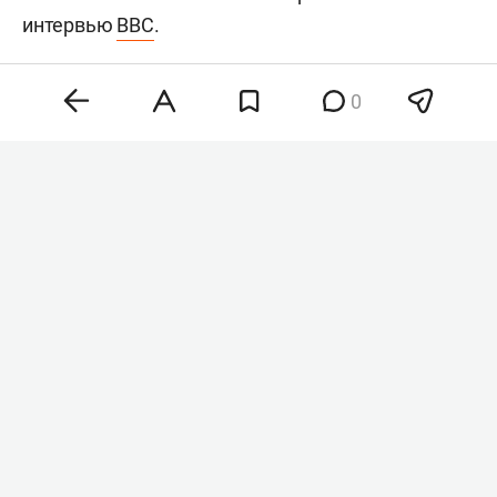
интервью
BBC
.
0
Хантер Байден
Фото: © Chris Kleponis / Keystone Press Agency /
www.globallookpress.com
«Рак распространился, метастазировал в кости и