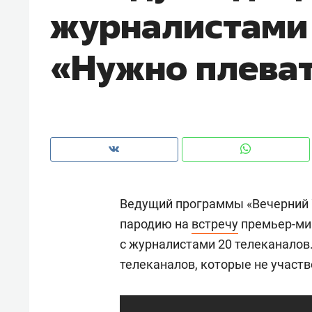
журналистами 
«Нужно плеват
Ведущий программы «Вечерний 
пародию на
встречу
премьер-ми
с журналистами 20 телеканалов.
Рекомендуем
Рекоме
телеканалов, которые не участв
лях
Анастасия Иванова,
Психо
ак
«Гуксуми»: «Наша задача –
«Дире
стать местом встречи всех
когда 