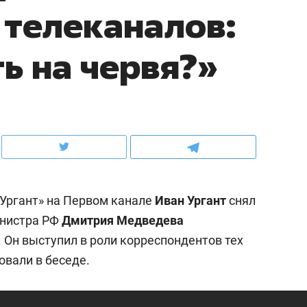
телеканалов:
рынки, почему надо зна
чем интересен Оман?
ь на червя?»
Ургант» на Первом канале
Иван Ургант
снял
нистра РФ
Дмитрия Медведева
 Он выступил в роли корреспондентов тех
ндуем
Рекомендуем
овали в беседе.
терапевт «Фороса»:
Вторая жизнь опасного
кторский невроз» –
мусора: в Татарстане
человек не считает
открылся завод