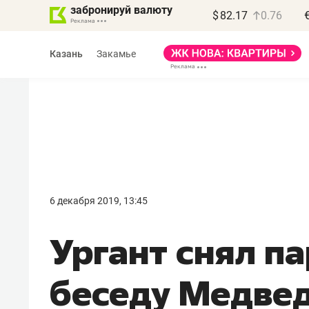
забронируй валюту
$
82.17
0.76
Казань
Закамье
6 декабря 2019, 13:45
Ургант снял п
беседу Медвед