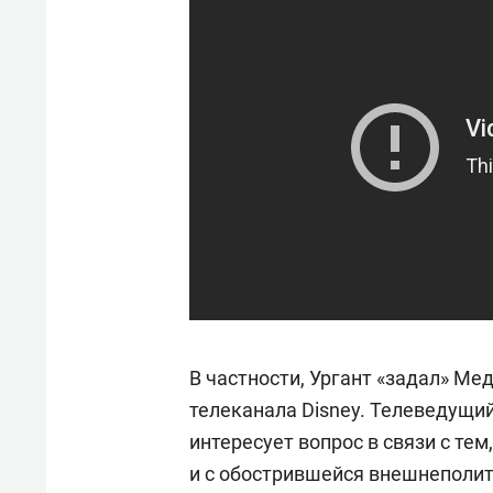
фанатов Азии»
свою 
стрес
В частности, Ургант «задал» Ме
телеканала Disney. Телеведущий 
интересует вопрос в связи с тем
и с обострившейся внешнеполит