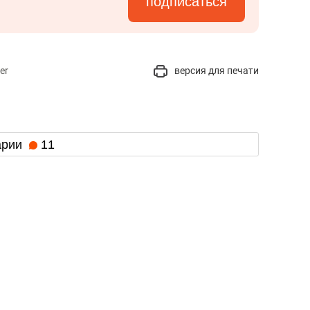
подписаться
er
версия для печати
арии
11