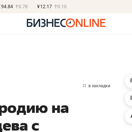
€
94.84
0.78
¥
12.17
0.10
Василь М
МАРТ
в закладки
«Не зная мест
ародию на
правил, бизнес
потерять мини
ева с
полгода»
Как бизнесу выйти на з