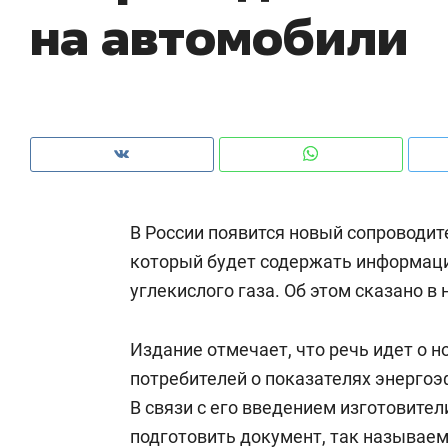
на автомобили
рынки, почему надо знать аксакалов и
о 
чем интересен Оман?
кл
В России появится новый сопроводит
который будет содержать информац
углекислого газа. Об этом сказано в
Издание отмечает, что речь идет о
Рекомендуем
Рекомендуем
потребителей о показателях энерго
Как ГК «МИР ГРУПП» и ВТБ
150 камер 
В связи с его введением изготовите
создают оазис жилого
ID вместо 
подготовить документ, так называе
комфорта под Казанью
безопаснос