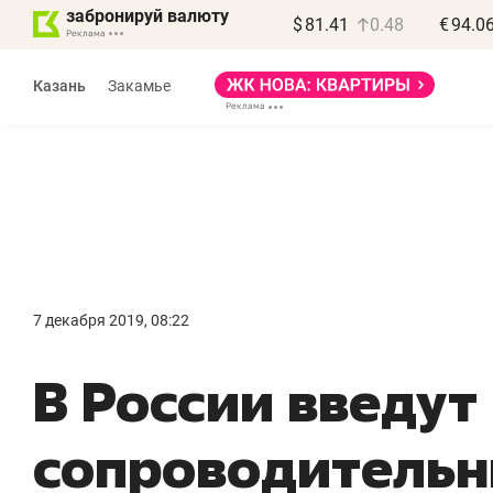
забронируй валюту
$
81.41
0.48
€
94.0
Казань
Закамье
Василь Мазитов
МАРТ
7 декабря 2019, 08:22
«Не зная местных
«
В России введут
правил, бизнес может
н
потерять минимум
ч
сопроводительн
полгода»
р
Как бизнесу выйти на зарубежные
Вл