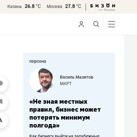
26.8
°С
27.8
°С
Казань
Москва
персона
еменова
Василь Мазитов
»
МАРТ
а: работа
«Не зная местных
«Мне лу
ечься
правил, бизнес может
не зара
вствовать
потерять минимум
чем пот
полгода»
репутац
пошиву
Как бизнесу выйти на зарубежные
Владелец от