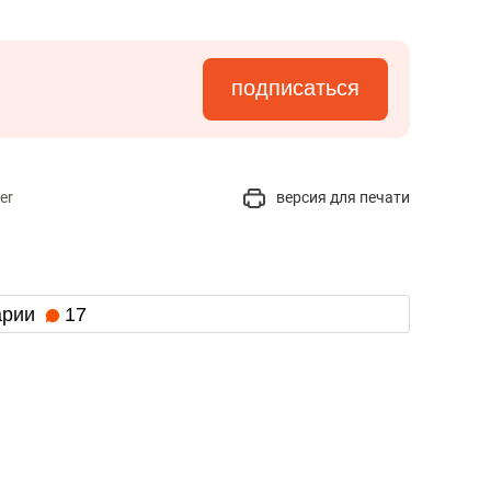
подписаться
er
версия для печати
арии
17