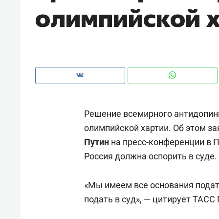
олимпийской 
рынки, почему надо знать аксакал
чем интересен Оман?
Решение всемирного антидопинг
олимпийской хартии. Об этом за
Путин
на пресс-конференции в П
Россия должна оспорить в суде.
Рекомендуем
Рекоме
«Мы имеем все основания подат
Как ГК «МИР ГРУПП» и ВТБ
150 ка
подать в суд», — цитирует
ТАСС
создают оазис жилого
ID вме
комфорта под Казанью
безоп