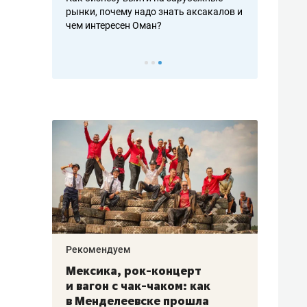
рафакте,
рынки, почему надо знать аксакалов и
о трехкратно
кредитов
чем интересен Оман?
клиентах и ч
Рекомендуем
Рекоме
ой
Мексика, рок-концерт
«Прор
и вагон с чак-чаком: как
30 ме
еским
в Менделеевске прошла
лечит