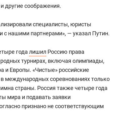
состоянием как основа
т и другие соображения.
антихрупких команд
нализировали специалисты, юристы
и с нашими партнерами», — указал Путин.
етыре года
лишил
Россию права
ародных турнирах, включая олимпиады,
 и Европы. «Чистые» российские
 в международных соревнованиях только
гимна страны. Россия также четыре года
ы мира и подавать заявки
огласно признано не соответствующим