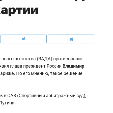
хартии
ов и
о трехкратном росте цен, дотошных
школьной формы о конт
клиентах и чудных запросах мастеров
налогах и развитии без 
ового агентства (ВАДА) противоречит
явил глава президент России
Владимир
ариже. По его мнению, такое решение
ндуем
Рекомендуем
ь в CAS (Спортивный арбитражный суд),
мер до квартиры и Face
Опыт выживания в дик
Путина.
сто ключа: какой будет
природе, работа
асность в ЖК «Нова»
с ментальным и физич