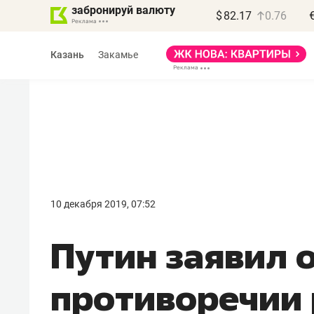
забронируй валюту
$
82.17
0.76
Казань
Закамье
Василь Мазитов
МАРТ
10 декабря 2019, 07:52
«Не зная местных
Путин заявил 
правил, бизнес может
потерять минимум
противоречии
полгода»
Как бизнесу выйти на зарубежные