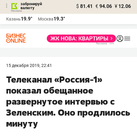
забронируй
$
81.41
€
94.06
¥
12.06
валюту
19.9°
19.3°
Казань
Москва
15 декабря 2019, 22:41
Телеканал «Россия-1»
показал обещанное
развернутое интервью с
Зеленским. Оно продлилось
минуту