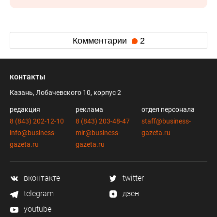
Комментарии
2
контакты
Казань, Лобачевского 10, корпус 2
редакция
реклама
отдел персонала
8 (843) 202-12-10
8 (843) 203-48-47
staff@business-
info@business-
mir@business-
gazeta.ru
gazeta.ru
gazeta.ru
вконтакте
twitter
telegram
дзен
youtube