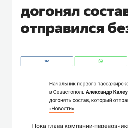
догонял соста
рынки, почему надо знать аксакал
чем интересен Оман?
отправился бе
Начальник первого пассажирско
в Севастополь
Александр Кале
догонять состав, который отпра
Рекомендуем
Рекоме
«Новости»
.
Как ГК «МИР ГРУПП» и ВТБ
150 ка
создают оазис жилого
ID вме
комфорта под Казанью
безоп
Пока глава компании-перевозчика