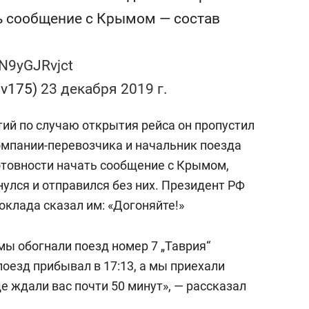
состоянием как основа
ь сообщение с Крымом — состав
антихрупких команд
/N9yGJRvjct
ov175)
23 декабря 2019 г.
ий по случаю открытия рейса он пропустил
омпании-перевозчика и начальник поезда
отовности начать сообщение с Крымом,
нулся и отправился без них. Президент РФ
оклада сказал им: «Догоняйте!»
ы обогнали поезд номер 7 „Таврия“
поезд прибывал в 17:13, а мы приехали
еще ждали вас почти 50 минут», — рассказал