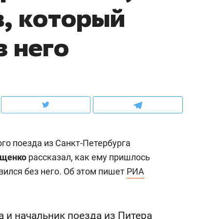
в, который
ов и
о трехкратном росте цен, дотошных
школьной формы о конт
клиентах и чудных запросах мастеров
налогах и развитии без 
з него
го поезда из Санкт-Петербурга
ущенко
рассказал, как ему пришлось
вился без него. Об этом пишет
РИА
ндуем
Рекомендуем
мер до квартиры и Face
Опыт выживания в дик
сто ключа: какой будет
природе, работа
асность в ЖК «Нова»
с ментальным и физич
 и начальник поезда из Питера