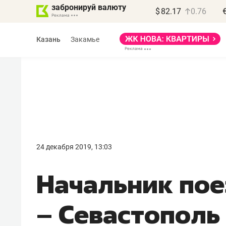
забронируй валюту
$
82.17
0.76
Казань
Закамье
Василь Мазитов
МАРТ
24 декабря 2019, 13:03
«Не зная местных
Начальник пое
правил, бизнес может
потерять минимум
– Севастополь 
полгода»
Как бизнесу выйти на зарубежные