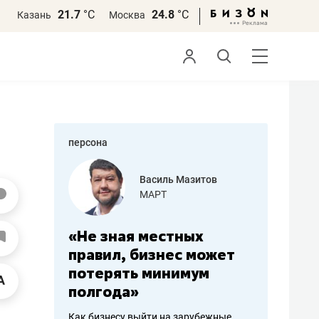
21.7
°С
24.8
°С
Казань
Москва
персона
еменова
Василь Мазитов
»
МАРТ
а: работа
«Не зная местных
«Мне лу
ечься
правил, бизнес может
не зара
вствовать
потерять минимум
чем пот
полгода»
репутац
пошиву
Как бизнесу выйти на зарубежные
Владелец от