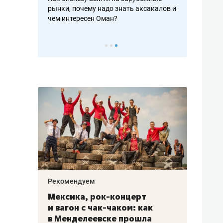
рафакте,
рынки, почему надо знать аксакалов и
о трехкратно
кредитов
чем интересен Оман?
клиентах и ч
Рекомендуем
Рекоме
ой
Мексика, рок-концерт
«Прор
и вагон с чак-чаком: как
30 ме
еским
в Менделеевске прошла
лечит