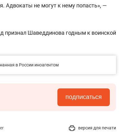
состоянием как основа
. Адвокаты не могут к нему попасть», —
антихрупких команд
уд признал Шаведдинова годным к воинской
нанная в России иноагентом
подписаться
er
версия для печати