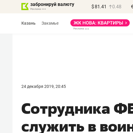
забронируй валюту
$
81.41
0.48
Казань
Закамье
Василь Мазитов
МАРТ
24 декабря 2019, 20:45
«Не зная местных
Сотрудника ФБ
правил, бизнес может
потерять минимум
служить в вои
полгода»
Как бизнесу выйти на зарубежные