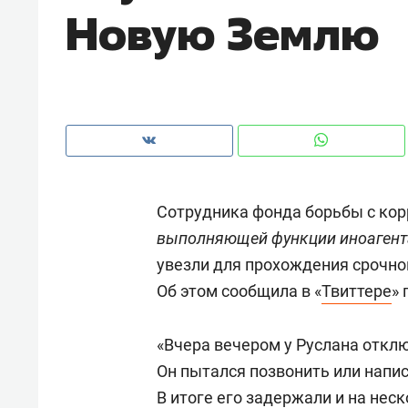
Новую Землю
рынки, почему надо знать аксакал
чем интересен Оман?
Сотрудника фонда борьбы с кор
выполняющей функции иноагент
увезли для прохождения срочно
Об этом сообщила в «
Твиттере
»
Рекомендуем
Рекоме
«Вчера вечером у Руслана отклю
Как ГК «МИР ГРУПП» и ВТБ
150 ка
Он пытался позвонить или напис
создают оазис жилого
ID вме
В итоге его задержали и на нес
комфорта под Казанью
безоп