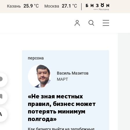
25.9
°С
27.1
°С
Казань
Москва
персона
еменова
Василь Мазитов
»
МАРТ
а: работа
«Не зная местных
«Мне лу
ечься
правил, бизнес может
не зара
вствовать
потерять минимум
чем пот
полгода»
репутац
пошиву
Как бизнесу выйти на зарубежные
Владелец от