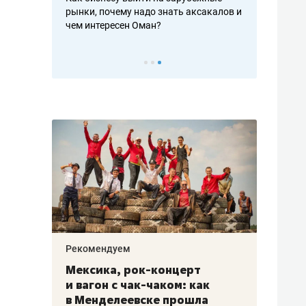
рафакте,
рынки, почему надо знать аксакалов и
о трехкратно
кредитов
чем интересен Оман?
клиентах и ч
Рекомендуем
Рекоме
ой
Мексика, рок-концерт
«Прор
и вагон с чак-чаком: как
30 ме
еским
в Менделеевске прошла
лечит