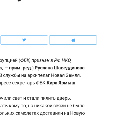
ов и
о трехкратном росте цен, дотошных
школьной формы о конт
клиентах и чудных запросах мастеров
налогах и развитии без 
рупцией (
ФБК, признан в РФ НКО,
а,
—
прим. ред.
)
Руслана Шаведдинова
й службы на архипелаг Новая Земля.
 пресс-секретарь ФБК
Кира Ярмыш
.
ндуем
Рекомендуем
чили свет и стали пилить дверь.
мер до квартиры и Face
Опыт выживания в дик
ать кому-то, но никакой связи не было.
сто ключа: какой будет
природе, работа
кольких самолетах доставили на Новую
асность в ЖК «Нова»
с ментальным и физич