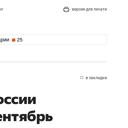
er
версия для печати
арии
25
в закладки
оссии
ентябрь