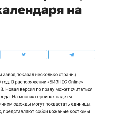
календаря на
рынки, почему надо знать аксакалов и
о трехкратном росте це
чем интересен Оман?
клиентах и чудных запр
 завод показал несколько страниц
 год. В распоряжении «БИЗНЕС Online»
й. Новая версия по праву может считаться
ндуем
Рекомендуем
вода. На многих героинях надеты
ка, рок-концерт
«Прорывы случались к
личием одежды могут похвастать единицы.
н с чак-чаком: как
30 метров»: как «Водо
ах, представляют собой кожаные костюмы
делеевске прошла
лечит подземные арте