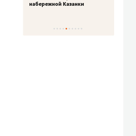
набережной Казанки
«Барк
«Рез