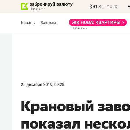
забронируй валюту
$
81.41
0.48
Казань
Закамье
25 декабря 2019, 09:28
Крановый заво
показал неско