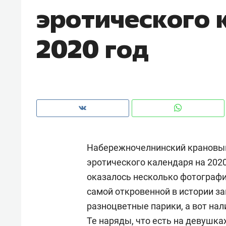
эротического 
2020 год
Набережночелнинский крановый
эротического календаря на 2020
оказалось несколько фотографи
Рекомендуем
Рекоме
самой откровенной в истории за
и Face
Опыт выживания в дикой
Мекси
разноцветные парики, а вот на
 будет
природе, работа
и ваго
Те наряды, что есть на девушк
ва»
с ментальным и физическим
в Мен