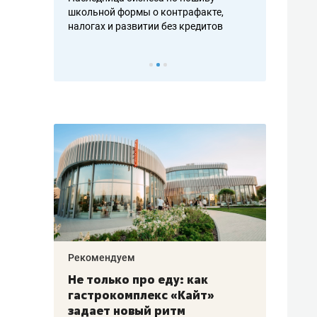
н, дотошных
школьной формы о контрафакте,
рынки, почем
осах мастеров
налогах и развитии без кредитов
чем интересе
Рекомендуем
Рекоме
аждые
Не только про еду: как
Элитн
канал»
гастрокомплекс «Кайт»
и бре
рии
задает новый ритм
гаран