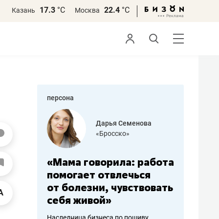
17.3
°С
22.4
°С
Казань
Москва
персона
бодец
Дарья Семенова
 решения»
«Бросско»
«Мама говорила: работа
«Не зна
вообще,
помогает отвлечься
правил,
от болезни, чувствовать
потерят
себя живой»
полгода
ирмы
Наследница бизнеса по пошиву
Как бизнесу 