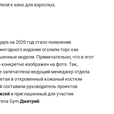
а Героев»
Казани
лкой к кино для взрослых.
аря на 2020 год стало появление
егодного издания оголили торс как
ашенные модели. Примечательно, что в этот
о конкретно изображен на фото. Так,
е запечатлена ведущий менеджер отдела
одетая в откровенный кожаный костюм
ей составили руководитель проектов
ксей
и приглашенный для участия
Arena Gym
Дмитрий
.