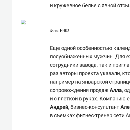
состоянием как основа
«Гонк
и кружевное белье с явной отсы
антихрупких команд
Фото: НЧКЗ
Еще одной особенностью календ
полуобнаженных мужчин. Для еж
сотрудники завода, так и пригл
раз авторы проекта указали, кт
например на январской страниц
сопровождения продаж
Алла
, 
и с плеткой в руках. Компанию 
Андрей
, бизнес-консультант
Але
в съемках фитнес-тренер сети 