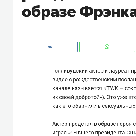
образе Фрэнк
рынки, почему надо знать аксакал
чем интересен Оман?
Голливудский актер и лауреат 
видео с рождественским послан
канале называется KTWK — сокра
их своей добротой»). Это уже в
как его обвинили в сексуальных
Рекомендуем
Рекоме
Как ГК «МИР ГРУПП» и ВТБ
150 ка
Актер предстал в образе героя 
создают оазис жилого
ID вме
играл «бывшего президента СШ
комфорта под Казанью
безоп