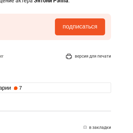
щение актера
Энтони Рэппа
.
подписаться
er
версия для печати
арии
7
в закладки