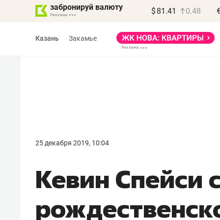
забронируй валюту
$
81.41
0.48
Казань
Закамье
Василь Мазитов
МАРТ
25 декабря 2019, 10:04
«Не зная местных
Кевин Спейси 
правил, бизнес может
потерять минимум
рождественско
полгода»
Как бизнесу выйти на зарубежные