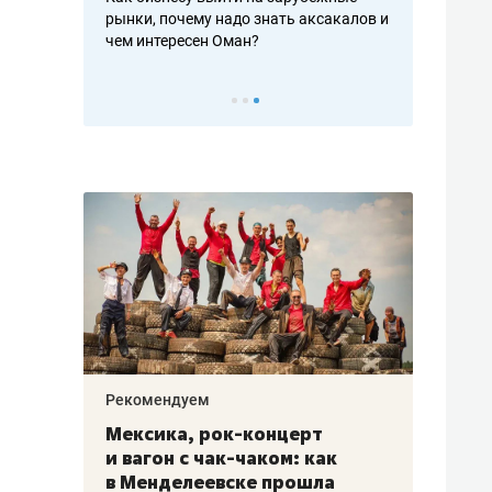
рафакте,
рынки, почему надо знать аксакалов и
о трехкратно
кредитов
чем интересен Оман?
клиентах и ч
Рекомендуем
Рекоме
ой
Мексика, рок-концерт
«Прор
и вагон с чак-чаком: как
30 ме
еским
в Менделеевске прошла
лечит