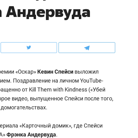
а Андервуда
ов и
о трехкратном росте цен, дотошных
школьной формы о конт
клиентах и чудных запросах мастеров
налогах и развитии без 
премии «Оскар»
Кевин Спейси
выложил
ием. Поздравление на личном YouTube-
щенно от Kill Them with Kindness («Убей
торое видео, выпущенное Спейси после того,
 домогательствах.
ндуем
Рекомендуем
мер до квартиры и Face
Опыт выживания в дик
сериала «Карточный домик», где Спейси
сто ключа: какой будет
природе, работа
А»
Фрэнка Андервуда
.
асность в ЖК «Нова»
с ментальным и физич