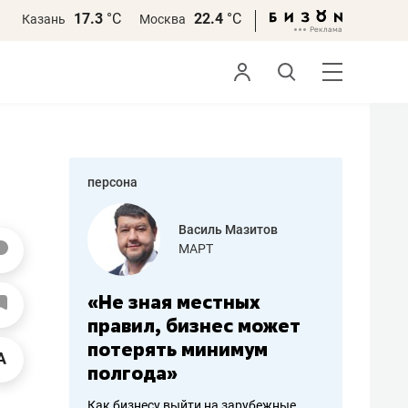
17.3
°С
22.4
°С
Казань
Москва
персона
еменова
Василь Мазитов
»
МАРТ
а: работа
«Не зная местных
«Мне лу
ечься
правил, бизнес может
не зара
вствовать
потерять минимум
чем пот
полгода»
репутац
пошиву
Как бизнесу выйти на зарубежные
Владелец от