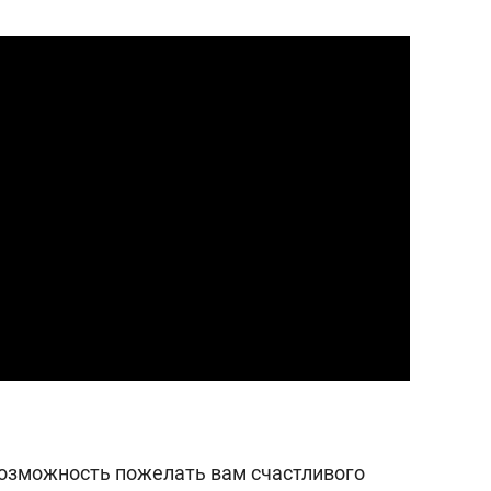
состоянием как основа
антихрупких команд
 возможность пожелать вам счастливого