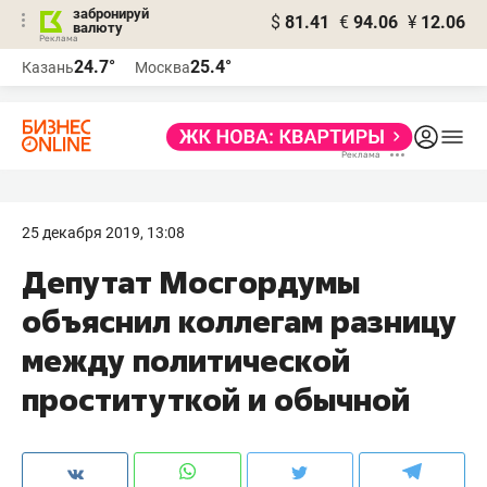
забронируй
$
81.41
€
94.06
¥
12.06
валюту
24.7°
25.4°
Казань
Москва
25 декабря 2019, 13:08
​Депутат Мосгордумы
объяснил коллегам разницу
между политической
проституткой и обычной