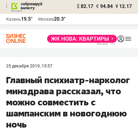
забронируй
$
82.17
€
94.84
¥
12.17
валюту
19.5°
20.3°
Казань
Москва
25 декабря 2019, 15:57
Главный психиатр-нарколог
минздрава рассказал, что
можно совместить с
шампанским в новогоднюю
ночь