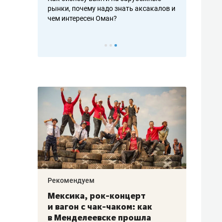
рафакте,
рынки, почему надо знать аксакалов и
о трехкратно
кредитов
чем интересен Оман?
клиентах и ч
Рекомендуем
Рекоме
ой
Мексика, рок-концерт
«Прор
и вагон с чак-чаком: как
30 ме
еским
в Менделеевске прошла
лечит