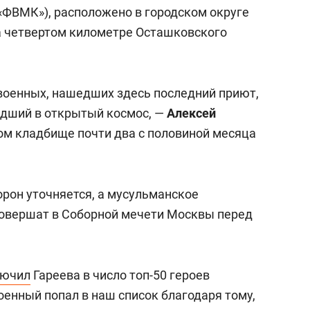
состоянием как основа
ФВМК»), расположено в городском округе
антихрупких команд
 четвертом километре Осташковского
военных, нашедших здесь последний приют,
едший в открытый космос, —
Алексей
том кладбище почти два с половиной месяца
орон уточняется, а мусульманское
совершат в Соборной мечети Москвы перед
лючил
Гареева в число топ-50 героев
оенный попал в наш список благодаря тому,