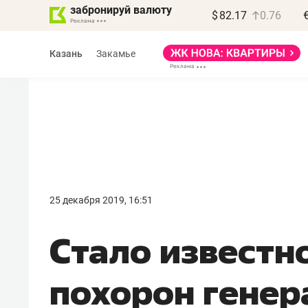
забронируй валюту
$
82.17
0.76
Казань
Закамье
Василь Мазитов
МАРТ
25 декабря 2019, 16:51
«Не зная местных
Стало известн
правил, бизнес может
потерять минимум
похорон генер
полгода»
Как бизнесу выйти на зарубежные