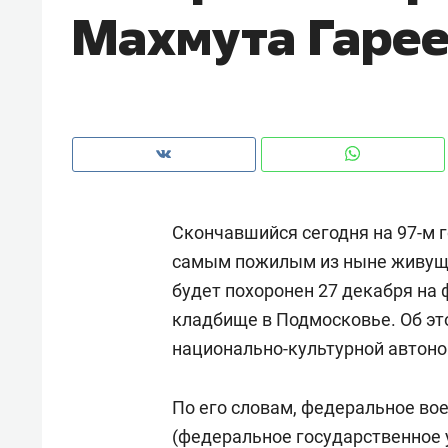
Махмута Гаре
рынки, почему надо знать аксакал
чем интересен Оман?
Скончавшийся сегодня на 97-м 
самым пожилым из ныне живущи
будет похоронен 27 декабря н
кладбище в Подмосковье. Об эт
национально-культурной автон
Рекомендуем
Рекоме
Как ГК «МИР ГРУПП» и ВТБ
150 ка
По его словам, федеральное в
создают оазис жилого
ID вме
(федеральное государственное
комфорта под Казанью
безоп