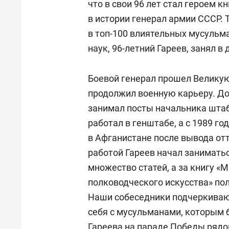
что в свои 96 лет стал героем 
в истории генерал армии СССР. 
в топ-100 влиятельных мусульм
наук, 96-летний Гареев, занял в
Боевой генерал прошел Великую
продолжил военную карьеру. До
занимал посты начальника штаб
работал в генштабе, а с 1989 г
в Афганистане после вывода отт
работой Гареев начал заниматьс
множество статей, а за книгу «
полководческого искусства» по
Наши собеседники подчеркивают
себя с мусульманами, которым 
Гареева на параде Победы рядо