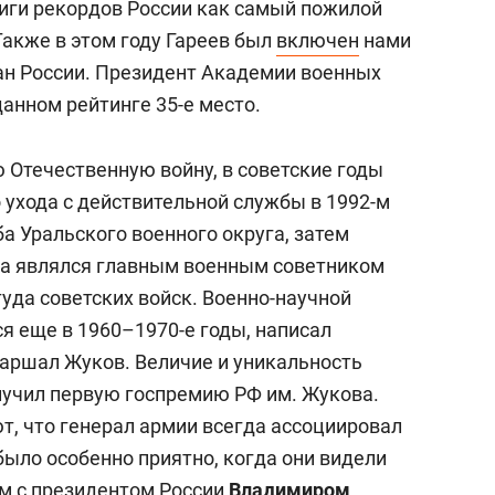
книги рекордов России как самый пожилой
Также в этом году Гареев был
включен
нами
ан России. Президент Академии военных
 данном рейтинге 35-е место.
 Отечественную войну, в советские годы
 ухода с действительной службы в 1992-м
а Уральского военного округа, затем
ода являлся главным военным советником
уда советских войск. Военно-научной
я еще в 1960–1970-е годы, написал
Маршал Жуков. Величие и уникальность
лучил первую госпремию РФ им. Жукова.
, что генерал армии всегда ассоциировал
было особенно приятно, когда они видели
м с президентом России
Владимиром