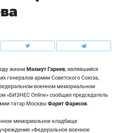
ева
ов и
о трехкратном росте цен, дотошных
школьной формы о конт
клиентах и чудных запросах мастеров
налогах и развитии без 
году жизни
Махмут Гареев
, являвшийся
х генералов армии Советского Союза,
а федеральном военном мемориальном
ом «БИЗНЕС Online» сообщил председатель
омии татар Москвы
Фарит Фарисов
.
ндуем
Рекомендуем
мер до квартиры и Face
Опыт выживания в дик
оенное мемориальное кладбище
сто ключа: какой будет
природе, работа
 учреждение «Федеральное военное
асность в ЖК «Нова»
с ментальным и физич