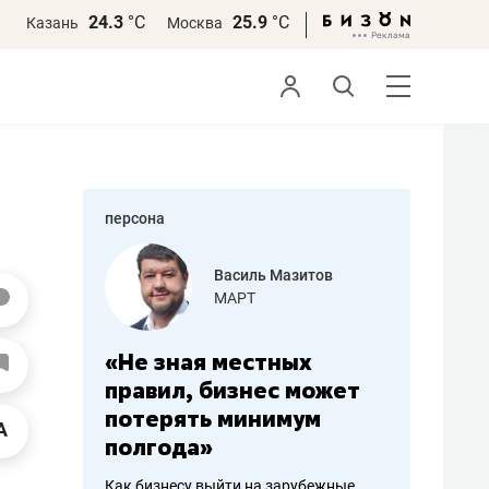
24.3
°С
25.9
°С
Казань
Москва
персона
еменова
Василь Мазитов
»
МАРТ
а: работа
«Не зная местных
«Мне лу
ечься
правил, бизнес может
не зара
вствовать
потерять минимум
чем пот
полгода»
репутац
пошиву
Как бизнесу выйти на зарубежные
Владелец от