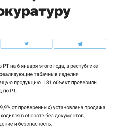
окуратуру
ов и
о трехкратном росте цен, дотошных
школьной формы о конт
клиентах и чудных запросах мастеров
налогах и развитии без 
РТ на 6 января этого года, в республике
, реализующие табачные изделия
ащую продукцию. 181 объект проверили
 по РТ.
ндуем
Рекомендуем
 (9,9% от проверенных) установлена продажа
мер до квартиры и Face
Опыт выживания в дик
ходился в обороте без документов,
сто ключа: какой будет
природе, работа
ение и безопасность.
асность в ЖК «Нова»
с ментальным и физич