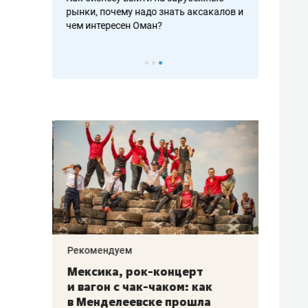
рафакте,
рынки, почему надо знать аксакалов и
о трехкратно
кредитов
чем интересен Оман?
клиентах и ч
Рекомендуем
Рекоме
ой
Мексика, рок-концерт
«Прор
и вагон с чак-чаком: как
30 ме
еским
в Менделеевске прошла
лечит