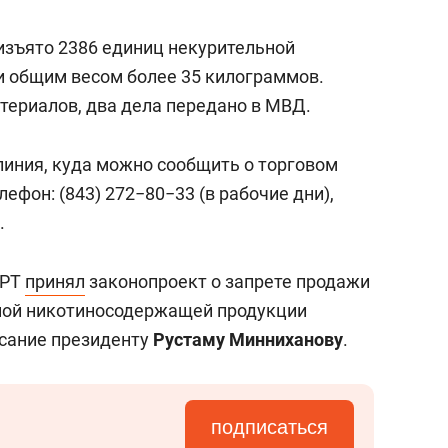
состоянием как основа
антихрупких команд
 изъято 2386 единиц некурительной
 общим весом более 35 килограммов.
териалов, два дела передано в МВД.
линия, куда можно сообщить о торговом
ефон: (843) 272−80−33 (в рабочие дни),
.
 РТ
принял
законопроект о запрете продажи
ной никотиносодержащей продукции
исание президенту
Рустаму
Минниханову
.
подписаться