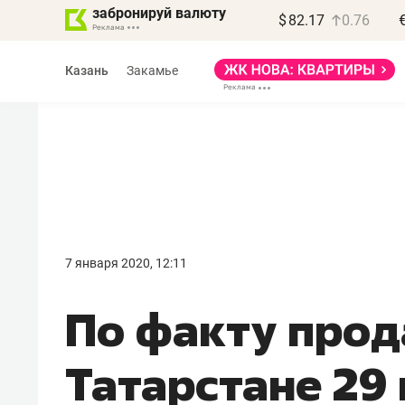
забронируй валюту
$
82.17
0.76
Казань
Закамье
Василь Мазитов
МАРТ
7 января 2020, 12:11
«Не зная местных
По факту прод
правил, бизнес может
потерять минимум
Татарстане 29
полгода»
Как бизнесу выйти на зарубежные