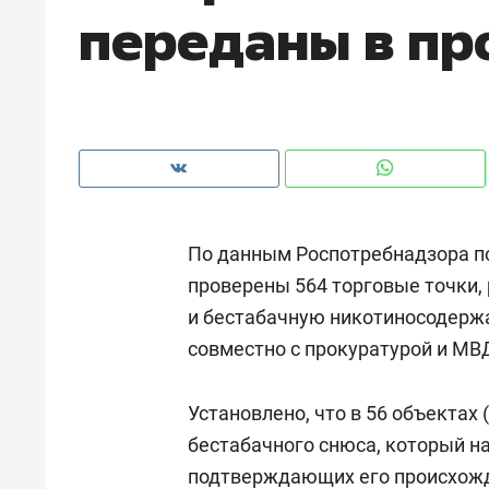
переданы в пр
рынки, почему надо знать аксакал
чем интересен Оман?
По данным Роспотребнадзора по 
проверены 564 торговые точки
и бестабачную никотиносодерж
совместно с прокуратурой и МВД
Рекомендуем
Рекоме
Установлено, что в 56 объектах
Как ГК «МИР ГРУПП» и ВТБ
150 ка
бестабачного снюса, который на
создают оазис жилого
ID вме
подтверждающих его происхожд
комфорта под Казанью
безоп