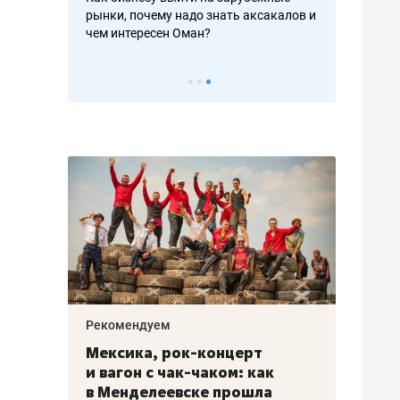
рафакте,
рынки, почему надо знать аксакалов и
о трехкратно
кредитов
чем интересен Оман?
клиентах и ч
Рекомендуем
Рекоме
ой
Мексика, рок-концерт
«Прор
и вагон с чак-чаком: как
30 ме
еским
в Менделеевске прошла
лечит