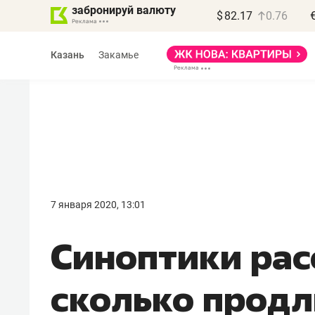
забронируй валюту
$
82.17
0.76
Казань
Закамье
Василь Мазитов
МАРТ
7 января 2020, 13:01
«Не зная местных
Синоптики рас
правил, бизнес может
потерять минимум
сколько продл
полгода»
Как бизнесу выйти на зарубежные