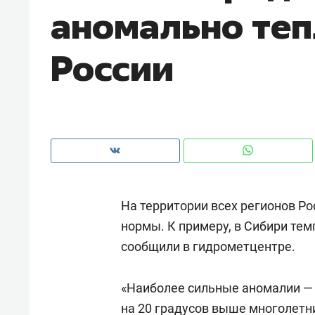
аномально теп
рынки, почему надо знать аксакал
чем интересен Оман?
России
На территории всех регионов Р
нормы. К примеру, в Сибири тем
сообщили в гидрометцентре.
Рекомендуем
Рекоме
Как ГК «МИР ГРУПП» и ВТБ
150 ка
«Наиболее сильные аномалии — 
создают оазис жилого
ID вме
комфорта под Казанью
на 20 градусов выше многолетн
безоп