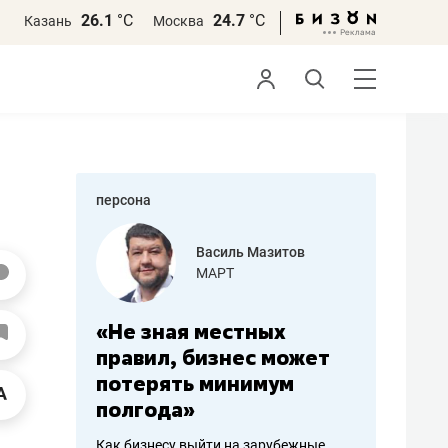
26.1
°С
24.7
°С
Казань
Москва
персона
еменова
Василь Мазитов
»
МАРТ
а: работа
«Не зная местных
«Мне лу
ечься
правил, бизнес может
не зара
вствовать
потерять минимум
чем пот
полгода»
репутац
пошиву
Как бизнесу выйти на зарубежные
Владелец от