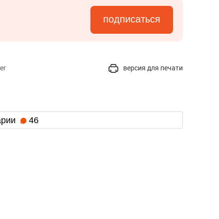
подписаться
er
версия для печати
арии
46