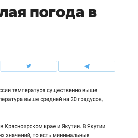
лая погода в
ов и
о трехкратном росте цен, дотошных
школьной формы о конт
клиентах и чудных запросах мастеров
налогах и развитии без 
оссии температура существенно выше
пература выше средней на 20 градусов,
ндуем
Рекомендуем
мер до квартиры и Face
Опыт выживания в дик
в Красноярском крае и Якутии. В Якутии
сто ключа: какой будет
природе, работа
их значений, то есть минимальные
асность в ЖК «Нова»
с ментальным и физич