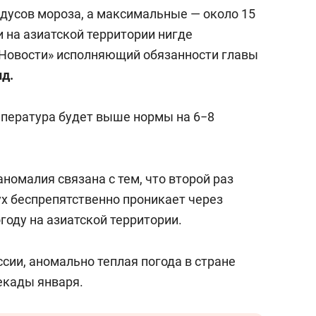
состоянием как основа
адусов мороза, а максимальные — около 15
антихрупких команд
и на азиатской территории нигде
Новости» исполняющий обязанности главы
д.
мпература будет выше нормы на 6−8
аномалия связана с тем, что второй раз
ух беспрепятственно проникает через
году на азиатской территории.
сии, аномально теплая погода в стране
екады января.