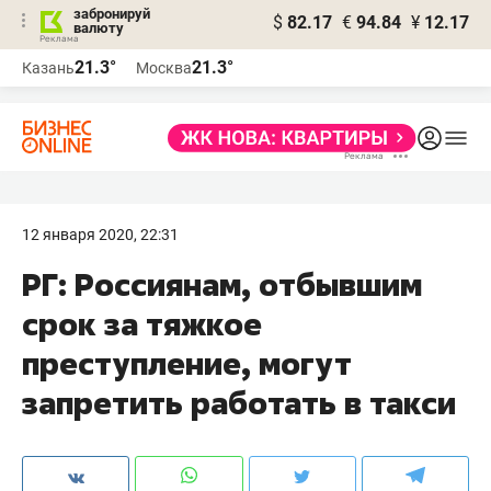
забронируй
$
82.17
€
94.84
¥
12.17
валюту
21.3°
21.3°
Казань
Москва
12 января 2020, 22:31
РГ: Россиянам, отбывшим
срок за тяжкое
преступление, могут
запретить работать в такси