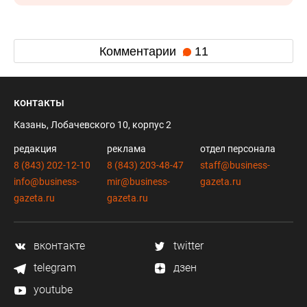
Комментарии
11
контакты
Казань, Лобачевского 10, корпус 2
редакция
реклама
отдел персонала
8 (843) 202-12-10
8 (843) 203-48-47
staff@business-
info@business-
mir@business-
gazeta.ru
gazeta.ru
gazeta.ru
вконтакте
twitter
telegram
дзен
youtube