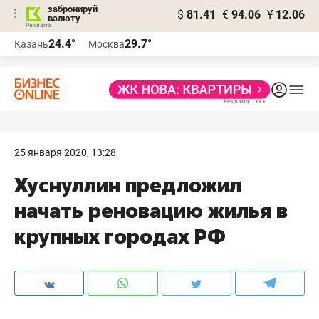
забронируй
$
81.41
€
94.06
¥
12.06
валюту
24.4°
29.7°
Казань
Москва
25 января 2020, 13:28
Хуснуллин предложил
начать реновацию жилья в
крупных городах РФ